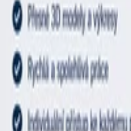
Psaní životopisů
Přepis textů
Psaní blogů a textů
Kontrola textů a pravopisu
Scénáře, recenze a průzkumy
Anglické překlady
Německé Překlady
Španělské Překlady
Ruské Překlady
Francouzské Překlady
Italské Překlady
Polské Překlady
Maďarské Překlady
Ostatní Překlady
Programování a Tech
Všechny
Wordpress programování
Webstránky programování
E-shopy programování
CMS Programování
Programování her
Databáze