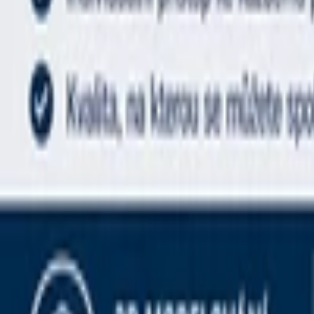
Office a Prezentace
Mobilní appky a weby
Podpora a pomoc s PC
Správa webstránek
Ostatní programování
Video a Audio
Všechny
Střih a Post produkce
Animované a Kreslené video
Intro video
Youtube video
Video návody
Tvorba Hudby
Tvorba textů
Komentář a Dabing
Hudební vzdělávání
Ostatní audio
Obchodní
Všechny