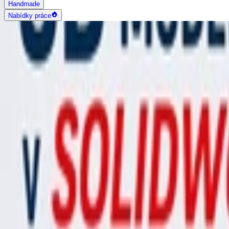
Handmade
Nabídky práce
AI vyhledávání
Grafika a design
Všechny
Logo design
Web a App design
Vizitky
3D a 2D design
Fotografie
Photoshop úpravy
Bannery
Letáky a tiskoviny