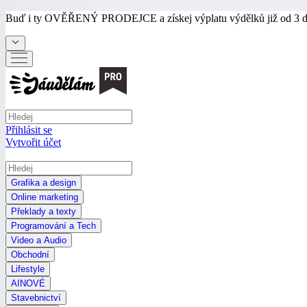
Buď i ty
OVĚŘENÝ PRODEJCE
a získej výplatu výdělků již od 3 
Přihlásit se
Vytvořit účet
Grafika a design
Online marketing
Překlady a texty
Programování a Tech
Video a Audio
Obchodní
Lifestyle
AI
NOVÉ
Stavebnictví