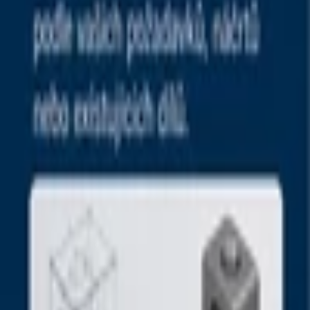
Vaření a Recepty
Svatební
E-booky
AI
Všechny
AI Mobilný Vývoj
AI Umelecké Služby
AI Video
AI Audio
AI Obsah
AI Dáta
AI pre Firmy
Stavebnictví
Všechny
Vizualizace
Interiérový Design
Exteriérový Design
AutoCad
Rozpočty, Povolení