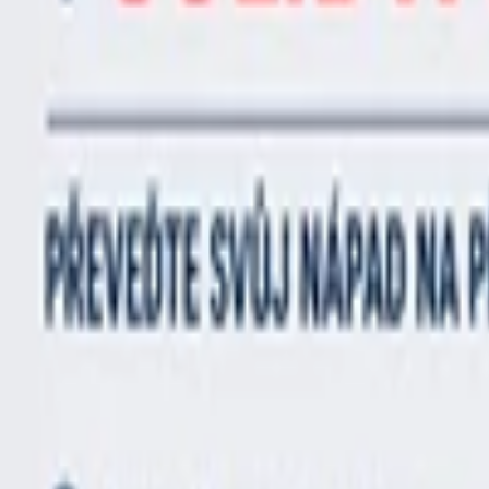
Karikatury a kresby
Prezentace, Infografiky
Ostatní
Online marketing
Všechny
Adwords a PPC
Sociální marketing
PR a postování článků
SEO
Zpětné odkazy
Emailová reklama
Generování návštěvnosti
Video marketing
Bláznivá reklama
Ostatní reklama
Překlady a texty
Všechny
Kreativní texty a copywriting
PR zprávy a články