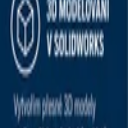
Marketingové nápady
Průzkum trhu
Virtuální Asistent
Vzdělávání a Tréninky
Obchodní plán
Analýzy a strategie
Obchodní Nápady
Projekty a granty
Finanční a daňové služby
Ostatní poradenství
Lifestyle
Všechny
Nápis na tělo
Šílené a Zvláštní
Taneční
Ostatní
Zdraví a fitness
Výklad budoucnosti
Astrologie a Tarot
Online doučování
Cestování