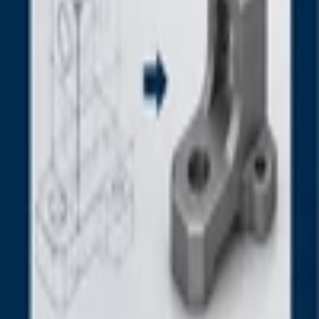
Feng-šuej
Ostatní
Handmade
Všechny
Oblečení
Trička
Šaty
Kalhoty
Boty
Mikiny
Kabáty
Dětské
Pletené
Ostatní
Šperky
Prsteny