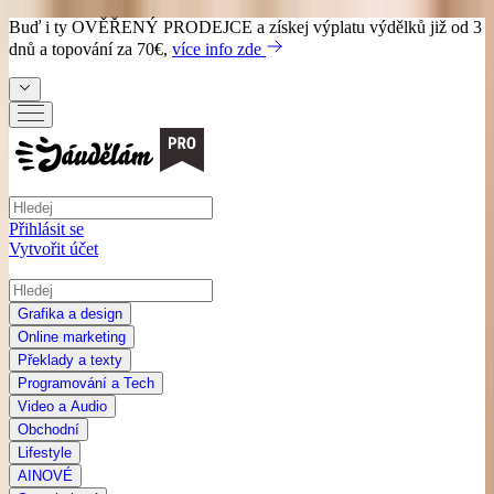
Buď i ty
OVĚŘENÝ PRODEJCE
a získej výplatu výdělků již od 3
dnů a topování za 70€,
více info zde
Přihlásit se
Vytvořit účet
Grafika a design
Online marketing
Překlady a texty
Programování a Tech
Video a Audio
Obchodní
Lifestyle
AI
NOVÉ