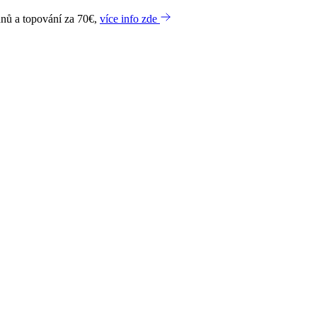
dnů a topování za 70€,
více info zde