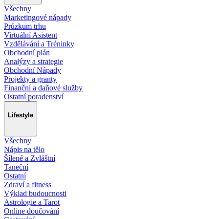
Všechny
Marketingové nápady
Průzkum trhu
Virtuální Asistent
Vzdělávání a Tréninky
Obchodní plán
Analýzy a strategie
Obchodní Nápady
Projekty a granty
Finanční a daňové služby
Ostatní poradenství
Lifestyle
Všechny
Nápis na tělo
Šílené a Zvláštní
Taneční
Ostatní
Zdraví a fitness
Výklad budoucnosti
Astrologie a Tarot
Online doučování