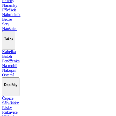
Prsteny
Náramky
Přívěšek
Náhrdelník
Brože
Sety
Náušnice
Tašky
Kabelka
Batoh
Peněženka
Na mobil
Nákupní
Ostatní
Doplňky
Čepice
Šály/šátky
Pásky
Rukavice