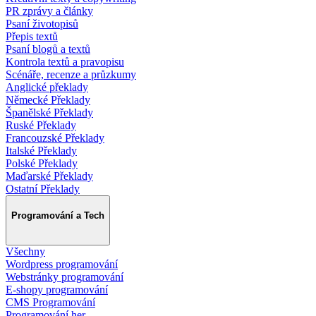
PR zprávy a články
Psaní životopisů
Přepis textů
Psaní blogů a textů
Kontrola textů a pravopisu
Scénáře, recenze a průzkumy
Anglické překlady
Německé Překlady
Španělské Překlady
Ruské Překlady
Francouzské Překlady
Italské Překlady
Polské Překlady
Maďarské Překlady
Ostatní Překlady
Programování a Tech
Všechny
Wordpress programování
Webstránky programování
E-shopy programování
CMS Programování
Programování her