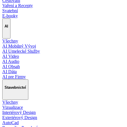
Cestování
Vaření a Recepty
Svatební
E-booky
AI
Všechny
AI Mobilný Vývoj
AI Umelecké Služby
AI Video
AI Audio
AI Obsah
AI Dáta
AI pre Firmy
Stavebnictví
Všechny
Vizualizace
Interiérový Design
Exteriérový Design
AutoCad