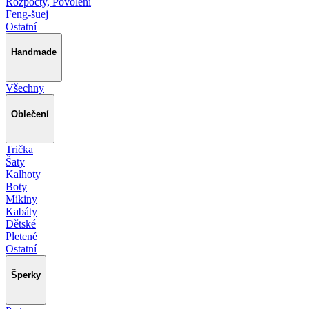
Rozpočty, Povolení
Feng-šuej
Ostatní
Handmade
Všechny
Oblečení
Trička
Šaty
Kalhoty
Boty
Mikiny
Kabáty
Dětské
Pletené
Ostatní
Šperky