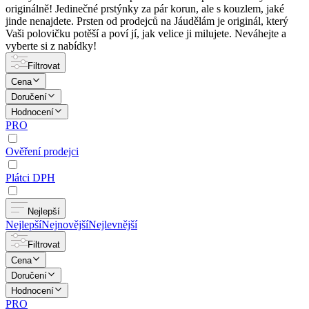
originálně! Jedinečné prstýnky za pár korun, ale s kouzlem, jaké
jinde nenajdete. Prsten od prodejců na Jáudělám je originál, který
Vaši polovičku potěší a poví jí, jak velice ji milujete. Neváhejte a
vyberte si z nabídky!
Filtrovat
Cena
Doručení
Hodnocení
PRO
Ověření prodejci
Plátci DPH
Nejlepší
Nejlepší
Nejnovější
Nejlevnější
Filtrovat
Cena
Doručení
Hodnocení
PRO