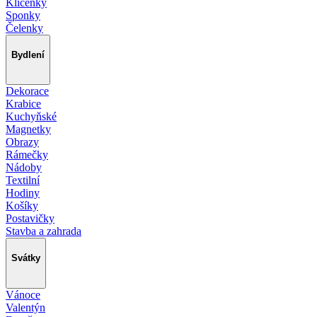
Klíčenky
Sponky
Čelenky
Bydlení
Dekorace
Krabice
Kuchyňské
Magnetky
Obrazy
Rámečky
Nádoby
Textilní
Hodiny
Košíky
Postavičky
Stavba a zahrada
Svátky
Vánoce
Valentýn