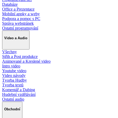
Databáze
Office a Prezentace
Mobilní appky a weby
Podpora a pomoc s PC
Správa webstránek
Ostatní programování
Video a Audio
Všechny
Střih a Post produkce
Animované a Kreslené video
Intro video
Youtube video
Video návody
Tvorba Hudby
Tvorba textů
Komentář a Dabing
Hudební vzdělávání
Ostatní audio
Obchodní