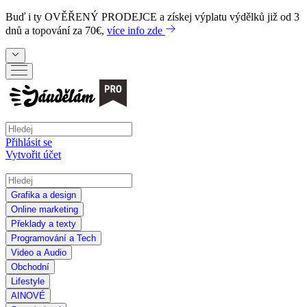
Buď i ty
OVĚŘENÝ PRODEJCE
a získej výplatu výdělků již od 3
dnů a topování za 70€,
více info zde
Přihlásit se
Vytvořit účet
Grafika a design
Online marketing
Překlady a texty
Programování a Tech
Video a Audio
Obchodní
Lifestyle
AI
NOVÉ