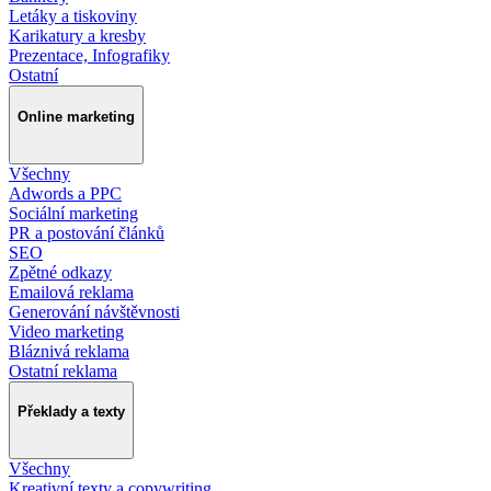
Letáky a tiskoviny
Karikatury a kresby
Prezentace, Infografiky
Ostatní
Online marketing
Všechny
Adwords a PPC
Sociální marketing
PR a postování článků
SEO
Zpětné odkazy
Emailová reklama
Generování návštěvnosti
Video marketing
Bláznivá reklama
Ostatní reklama
Překlady a texty
Všechny
Kreativní texty a copywriting