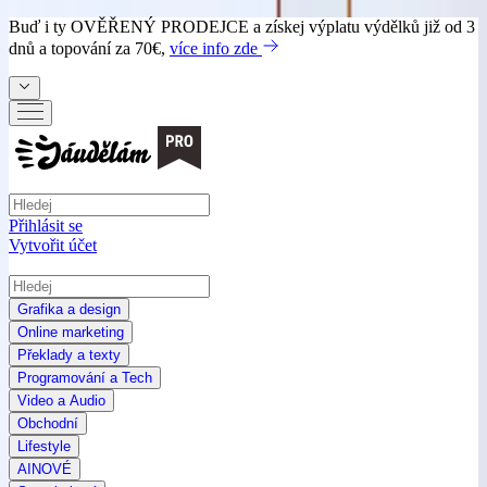
Buď i ty
OVĚŘENÝ PRODEJCE
a získej výplatu výdělků již od 3
dnů a topování za 70€,
více info zde
Přihlásit se
Vytvořit účet
Grafika a design
Online marketing
Překlady a texty
Programování a Tech
Video a Audio
Obchodní
Lifestyle
AI
NOVÉ