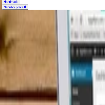
Handmade
Nabídky práce
AI vyhledávání
Grafika a design
Všechny
Logo design
Web a App design
Vizitky
3D a 2D design
Fotografie
Photoshop úpravy
Bannery
Letáky a tiskoviny