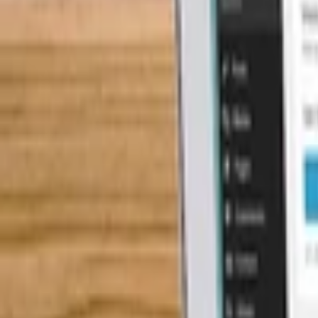
Karikatury a kresby
Prezentace, Infografiky
Ostatní
Online marketing
Všechny
Adwords a PPC
Sociální marketing
PR a postování článků
SEO
Zpětné odkazy
Emailová reklama
Generování návštěvnosti
Video marketing
Bláznivá reklama
Ostatní reklama
Překlady a texty
Všechny
Kreativní texty a copywriting
PR zprávy a články