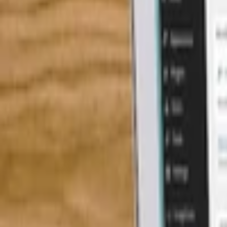
Psaní životopisů
Přepis textů
Psaní blogů a textů
Kontrola textů a pravopisu
Scénáře, recenze a průzkumy
Anglické překlady
Německé Překlady
Španělské Překlady
Ruské Překlady
Francouzské Překlady
Italské Překlady
Polské Překlady
Maďarské Překlady
Ostatní Překlady
Programování a Tech
Všechny
Wordpress programování
Webstránky programování
E-shopy programování
CMS Programování
Programování her
Databáze