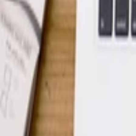
Feng-šuej
Ostatní
Handmade
Všechny
Oblečení
Trička
Šaty
Kalhoty
Boty
Mikiny
Kabáty
Dětské
Pletené
Ostatní
Šperky
Prsteny