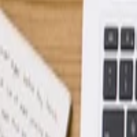
Marketingové nápady
Průzkum trhu
Virtuální Asistent
Vzdělávání a Tréninky
Obchodní plán
Analýzy a strategie
Obchodní Nápady
Projekty a granty
Finanční a daňové služby
Ostatní poradenství
Lifestyle
Všechny
Nápis na tělo
Šílené a Zvláštní
Taneční
Ostatní
Zdraví a fitness
Výklad budoucnosti
Astrologie a Tarot
Online doučování
Cestování