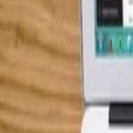
Office a Prezentace
Mobilní appky a weby
Podpora a pomoc s PC
Správa webstránek
Ostatní programování
Video a Audio
Všechny
Střih a Post produkce
Animované a Kreslené video
Intro video
Youtube video
Video návody
Tvorba Hudby
Tvorba textů
Komentář a Dabing
Hudební vzdělávání
Ostatní audio
Obchodní
Všechny