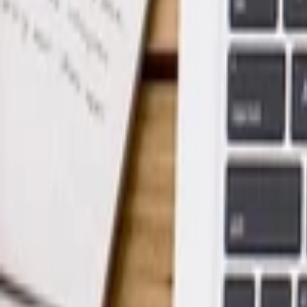
Vaření a Recepty
Svatební
E-booky
AI
Všechny
AI Mobilný Vývoj
AI Umelecké Služby
AI Video
AI Audio
AI Obsah
AI Dáta
AI pre Firmy
Stavebnictví
Všechny
Vizualizace
Interiérový Design
Exteriérový Design
AutoCad
Rozpočty, Povolení