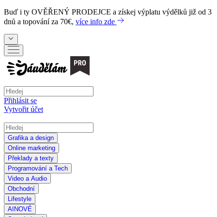
Buď i ty
OVĚŘENÝ PRODEJCE
a získej výplatu výdělků již od 3
dnů a topování za 70€,
více info zde
Přihlásit se
Vytvořit účet
Grafika a design
Online marketing
Překlady a texty
Programování a Tech
Video a Audio
Obchodní
Lifestyle
AI
NOVÉ