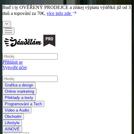
Buď i ty
OVĚŘENÝ PRODEJCE
a získej výplatu výdělků již od 3
dnů a topování za 70€,
více info zde
Přihlásit se
Vytvořit účet
Grafika a design
Online marketing
Překlady a texty
Programování a Tech
Video a Audio
Obchodní
Lifestyle
AI
NOVÉ