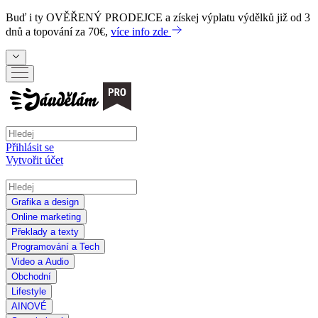
Buď i ty
OVĚŘENÝ PRODEJCE
a získej výplatu výdělků již od 3
dnů a topování za 70€,
více info zde
Přihlásit se
Vytvořit účet
Grafika a design
Online marketing
Překlady a texty
Programování a Tech
Video a Audio
Obchodní
Lifestyle
AI
NOVÉ