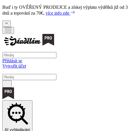
Buď i ty
OVĚŘENÝ PRODEJCE
a získej výplatu výdělků již od 3
dnů a topování za 70€,
více info zde
Přihlásit se
Vytvořit účet
AI vyhledávání