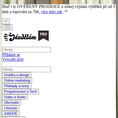
Buď i ty
OVĚŘENÝ PRODEJCE
a získej výplatu výdělků již od 3
dnů a topování za 70€,
více info zde
Přihlásit se
Vytvořit účet
Grafika a design
Online marketing
Překlady a texty
Programování a Tech
Video a Audio
Obchodní
Lifestyle
AI
NOVÉ