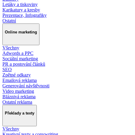
Letáky a tiskoviny
Karikatury a kresby
Prezentace, Infografiky
Ostatní
Online marketing
Všechny
Adwords a PPC
Sociální marketing
PR a postování článků
SEO
Zpětné odkazy
Emailová reklama
Generování návštěvnosti
Video marketing
Bláznivá reklama
Ostatní reklama
Překlady a texty
Všechny
Kreativní texty a copywriting