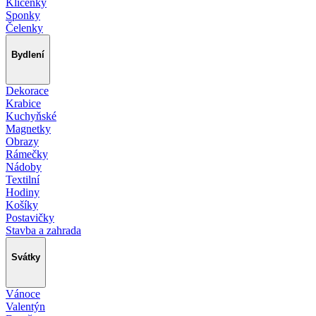
Klíčenky
Sponky
Čelenky
Bydlení
Dekorace
Krabice
Kuchyňské
Magnetky
Obrazy
Rámečky
Nádoby
Textilní
Hodiny
Košíky
Postavičky
Stavba a zahrada
Svátky
Vánoce
Valentýn