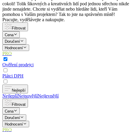
cokoli! Tolik šikovných a kreativních lidí pod jednou střechou nikde
jinde nenajdete. Chcete si vydělat nebo hledáte lidi, kteří Vám
pomohou s Vaším projektem? Tak to jste na správném místě!
Pracujte, vydělávejte a nakupujte.
Filtrovat
Cena
Doručení
Hodnocení
PRO
Ověření prodejci
Plátci DPH
Nejlepší
Nejlepší
Nejnovější
Nejlevnější
Filtrovat
Cena
Doručení
Hodnocení
PRO