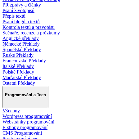
PR zprávy a články
Psaní životopisů
Přepis textů
Psaní blogů a textů
Kontrola textů a pravopisu
Scénáře, recenze a průzkumy
Anglické překlady
Německé Překlady
Španělské Překlady
Ruské Překlady
Francouzské Překlady
Italské Překlady
Polské Překlady
Maďarské Překlady
Ostatní Překlady
Programování a Tech
Všechny
Wordpress programování
Webstránky programování
E-shopy programování
CMS Programování
Programování her