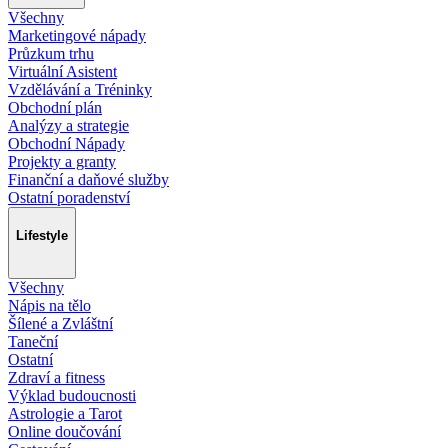
Všechny
Marketingové nápady
Průzkum trhu
Virtuální Asistent
Vzdělávání a Tréninky
Obchodní plán
Analýzy a strategie
Obchodní Nápady
Projekty a granty
Finanční a daňové služby
Ostatní poradenství
Lifestyle
Všechny
Nápis na tělo
Šílené a Zvláštní
Taneční
Ostatní
Zdraví a fitness
Výklad budoucnosti
Astrologie a Tarot
Online doučování