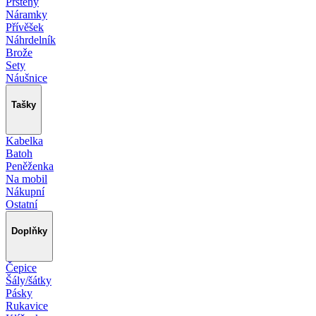
Prsteny
Náramky
Přívěšek
Náhrdelník
Brože
Sety
Náušnice
Tašky
Kabelka
Batoh
Peněženka
Na mobil
Nákupní
Ostatní
Doplňky
Čepice
Šály/šátky
Pásky
Rukavice