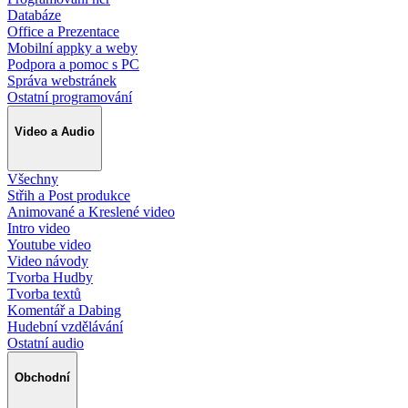
Databáze
Office a Prezentace
Mobilní appky a weby
Podpora a pomoc s PC
Správa webstránek
Ostatní programování
Video a Audio
Všechny
Střih a Post produkce
Animované a Kreslené video
Intro video
Youtube video
Video návody
Tvorba Hudby
Tvorba textů
Komentář a Dabing
Hudební vzdělávání
Ostatní audio
Obchodní