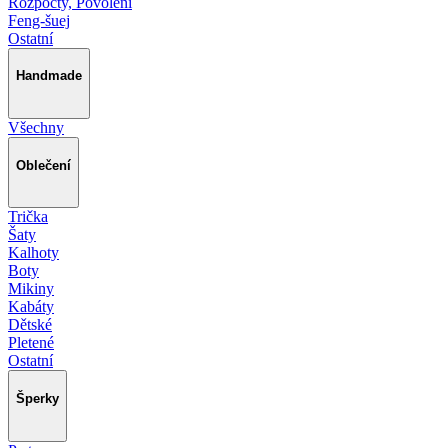
Rozpočty, Povolení
Feng-šuej
Ostatní
Handmade
Všechny
Oblečení
Trička
Šaty
Kalhoty
Boty
Mikiny
Kabáty
Dětské
Pletené
Ostatní
Šperky