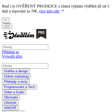
Buď i ty
OVĚŘENÝ PRODEJCE
a získej výplatu výdělků již od 3
dnů a topování za 70€,
více info zde
Přihlásit se
Vytvořit účet
Grafika a design
Online marketing
Překlady a texty
Programování a Tech
Video a Audio
Obchodní
Lifestyle
AI
NOVÉ