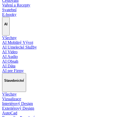
Cestování
Vaření a Recepty
Svatební
E-booky
AI
Všechny
AI Mobilný Vývoj
AI Umelecké Služby
AI Video
AI Audio
AI Obsah
AI Dáta
AI pre Firmy
Stavebnictví
Všechny
Vizualizace
Interiérový Design
Exteriérový Design
AutoCad