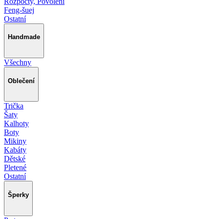
Rozpočty, Povolení
Feng-šuej
Ostatní
Handmade
Všechny
Oblečení
Trička
Šaty
Kalhoty
Boty
Mikiny
Kabáty
Dětské
Pletené
Ostatní
Šperky