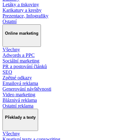
Letáky a tiskoviny
Karikatury a kresby
Prezentace, Infografiky
Ostatní
Online marketing
Všechny
Adwords a PPC
Sociální marketing
PR a postování článků
SEO
Zpětné odkazy
Emailová reklama
Generování návštěvnosti
Video marketing
Bláznivá reklama
Ostatní reklama
Překlady a texty
Všechny
Kreativní texty a copywriting