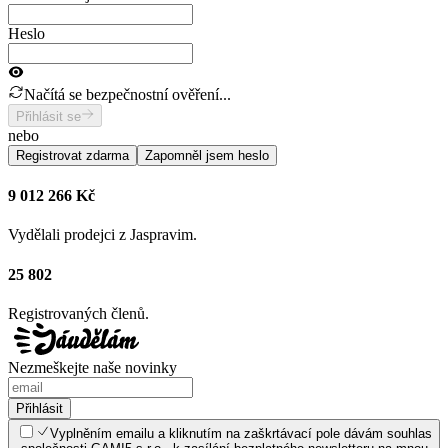
Heslo
Načítá se bezpečnostní ověření...
Přihlásit se
nebo
Registrovat zdarma
Zapomněl jsem heslo
9 012 266 Kč
Vydělali prodejci z Jaspravim.
25 802
Registrovaných členů.
Nezmeškejte naše novinky
Přihlásit
Vyplněním emailu a kliknutím na zaškrtávací pole dávám souhlas