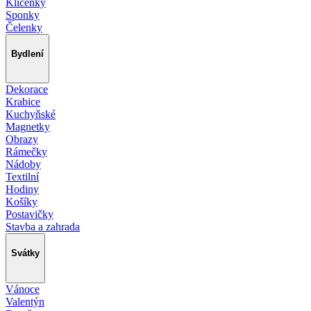
Klíčenky
Sponky
Čelenky
Bydlení
Dekorace
Krabice
Kuchyňské
Magnetky
Obrazy
Rámečky
Nádoby
Textilní
Hodiny
Košíky
Postavičky
Stavba a zahrada
Svátky
Vánoce
Valentýn