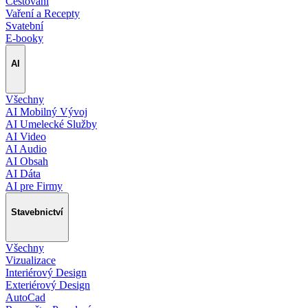
Cestování
Vaření a Recepty
Svatební
E-booky
AI
Všechny
AI Mobilný Vývoj
AI Umelecké Služby
AI Video
AI Audio
AI Obsah
AI Dáta
AI pre Firmy
Stavebnictví
Všechny
Vizualizace
Interiérový Design
Exteriérový Design
AutoCad