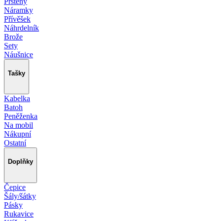
Prsteny
Náramky
Přívěšek
Náhrdelník
Brože
Sety
Náušnice
Tašky
Kabelka
Batoh
Peněženka
Na mobil
Nákupní
Ostatní
Doplňky
Čepice
Šály/šátky
Pásky
Rukavice