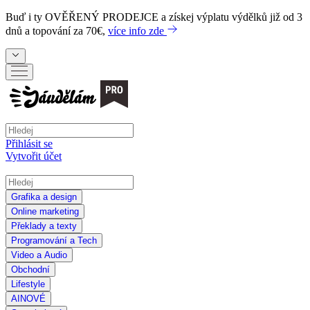
Buď i ty
OVĚŘENÝ PRODEJCE
a získej výplatu výdělků již od 3
dnů a topování za 70€,
více info zde
Přihlásit se
Vytvořit účet
Grafika a design
Online marketing
Překlady a texty
Programování a Tech
Video a Audio
Obchodní
Lifestyle
AI
NOVÉ