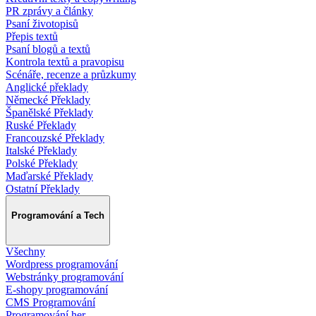
PR zprávy a články
Psaní životopisů
Přepis textů
Psaní blogů a textů
Kontrola textů a pravopisu
Scénáře, recenze a průzkumy
Anglické překlady
Německé Překlady
Španělské Překlady
Ruské Překlady
Francouzské Překlady
Italské Překlady
Polské Překlady
Maďarské Překlady
Ostatní Překlady
Programování a Tech
Všechny
Wordpress programování
Webstránky programování
E-shopy programování
CMS Programování
Programování her