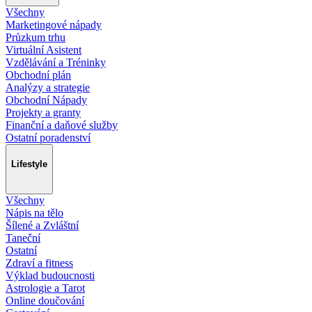
Všechny
Marketingové nápady
Průzkum trhu
Virtuální Asistent
Vzdělávání a Tréninky
Obchodní plán
Analýzy a strategie
Obchodní Nápady
Projekty a granty
Finanční a daňové služby
Ostatní poradenství
Lifestyle
Všechny
Nápis na tělo
Šílené a Zvláštní
Taneční
Ostatní
Zdraví a fitness
Výklad budoucnosti
Astrologie a Tarot
Online doučování