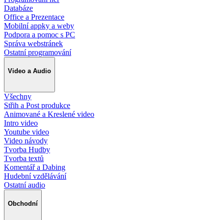
Databáze
Office a Prezentace
Mobilní appky a weby
Podpora a pomoc s PC
Správa webstránek
Ostatní programování
Video a Audio
Všechny
Střih a Post produkce
Animované a Kreslené video
Intro video
Youtube video
Video návody
Tvorba Hudby
Tvorba textů
Komentář a Dabing
Hudební vzdělávání
Ostatní audio
Obchodní