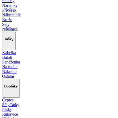
Prsteny
Náramky
Přívěšek
Náhrdelník
Brože
Sety
Náušnice
Tašky
Kabelka
Batoh
Peněženka
Na mobil
Nákupní
Ostatní
Doplňky
Čepice
Šály/šátky
Pásky
Rukavice