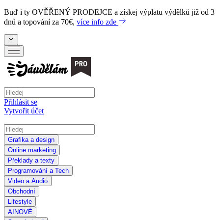
Buď i ty
OVĚŘENÝ PRODEJCE
a získej výplatu výdělků již od 3
dnů a topování za 70€,
více info zde
Přihlásit se
Vytvořit účet
Grafika a design
Online marketing
Překlady a texty
Programování a Tech
Video a Audio
Obchodní
Lifestyle
AI
NOVÉ