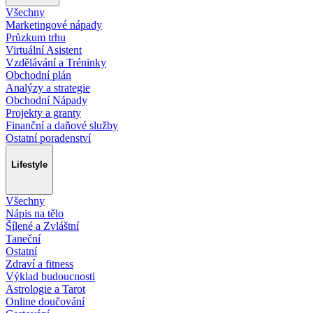
Všechny
Marketingové nápady
Průzkum trhu
Virtuální Asistent
Vzdělávání a Tréninky
Obchodní plán
Analýzy a strategie
Obchodní Nápady
Projekty a granty
Finanční a daňové služby
Ostatní poradenství
Lifestyle
Všechny
Nápis na tělo
Šílené a Zvláštní
Taneční
Ostatní
Zdraví a fitness
Výklad budoucnosti
Astrologie a Tarot
Online doučování