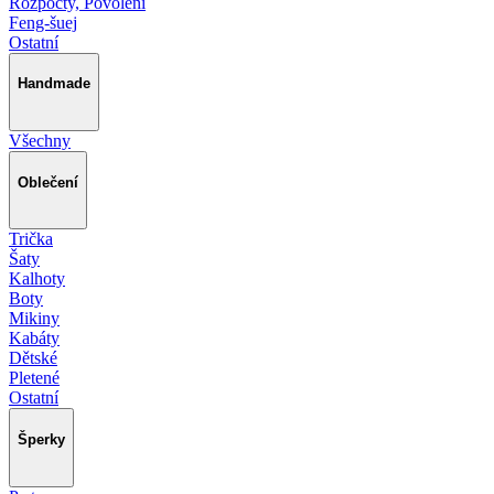
Rozpočty, Povolení
Feng-šuej
Ostatní
Handmade
Všechny
Oblečení
Trička
Šaty
Kalhoty
Boty
Mikiny
Kabáty
Dětské
Pletené
Ostatní
Šperky