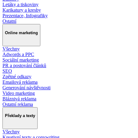
Letáky a tiskoviny
Karikatury a kresby
Prezentace, Infografiky
Ostatní
Online marketing
Všechny
Adwords a PPC
Sociální marketing
PR a postování článků
SEO
Zpětné odkazy
Emailová reklama
Generování návštěvnosti
Video marketing
Bláznivá reklama
Ostatní reklama
Překlady a texty
Všechny
Kreativní texty a copywriting