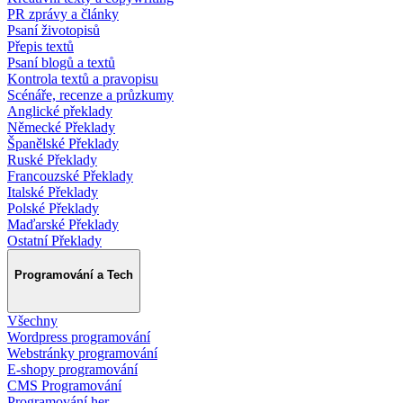
PR zprávy a články
Psaní životopisů
Přepis textů
Psaní blogů a textů
Kontrola textů a pravopisu
Scénáře, recenze a průzkumy
Anglické překlady
Německé Překlady
Španělské Překlady
Ruské Překlady
Francouzské Překlady
Italské Překlady
Polské Překlady
Maďarské Překlady
Ostatní Překlady
Programování a Tech
Všechny
Wordpress programování
Webstránky programování
E-shopy programování
CMS Programování
Programování her