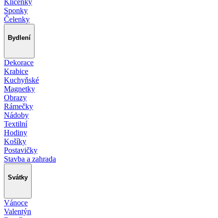
Klíčenky
Sponky
Čelenky
Bydlení
Dekorace
Krabice
Kuchyňské
Magnetky
Obrazy
Rámečky
Nádoby
Textilní
Hodiny
Košíky
Postavičky
Stavba a zahrada
Svátky
Vánoce
Valentýn