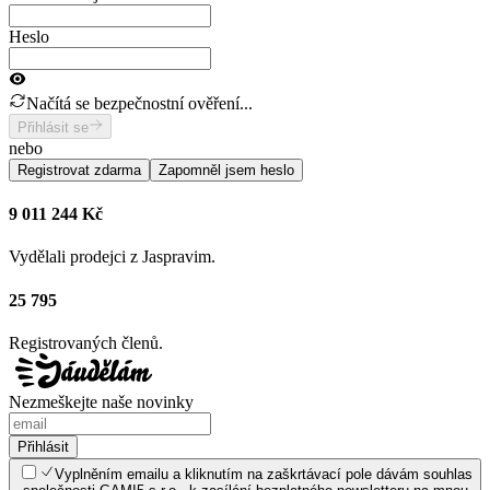
Heslo
Načítá se bezpečnostní ověření...
Přihlásit se
nebo
Registrovat zdarma
Zapomněl jsem heslo
9 011 244 Kč
Vydělali prodejci z Jaspravim.
25 795
Registrovaných členů.
Nezmeškejte naše novinky
Přihlásit
Vyplněním emailu a kliknutím na zaškrtávací pole dávám souhlas