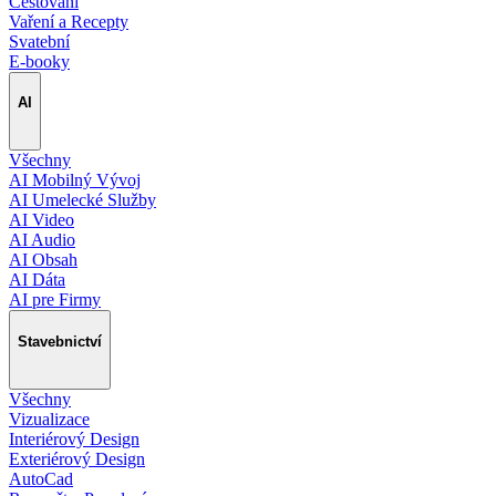
Cestování
Vaření a Recepty
Svatební
E-booky
AI
Všechny
AI Mobilný Vývoj
AI Umelecké Služby
AI Video
AI Audio
AI Obsah
AI Dáta
AI pre Firmy
Stavebnictví
Všechny
Vizualizace
Interiérový Design
Exteriérový Design
AutoCad