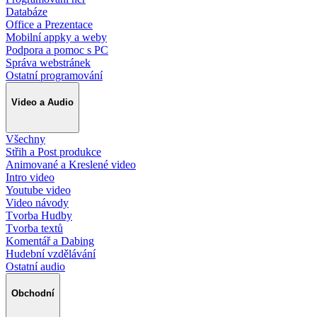
Databáze
Office a Prezentace
Mobilní appky a weby
Podpora a pomoc s PC
Správa webstránek
Ostatní programování
Video a Audio
Všechny
Střih a Post produkce
Animované a Kreslené video
Intro video
Youtube video
Video návody
Tvorba Hudby
Tvorba textů
Komentář a Dabing
Hudební vzdělávání
Ostatní audio
Obchodní