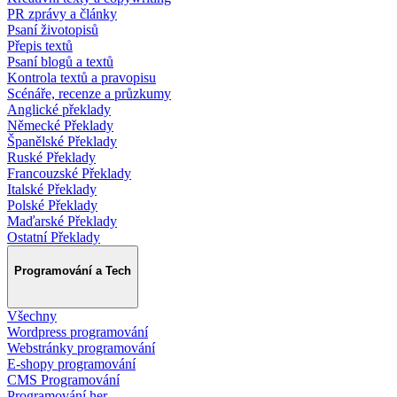
PR zprávy a články
Psaní životopisů
Přepis textů
Psaní blogů a textů
Kontrola textů a pravopisu
Scénáře, recenze a průzkumy
Anglické překlady
Německé Překlady
Španělské Překlady
Ruské Překlady
Francouzské Překlady
Italské Překlady
Polské Překlady
Maďarské Překlady
Ostatní Překlady
Programování a Tech
Všechny
Wordpress programování
Webstránky programování
E-shopy programování
CMS Programování
Programování her