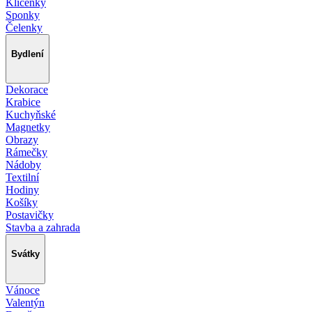
Klíčenky
Sponky
Čelenky
Bydlení
Dekorace
Krabice
Kuchyňské
Magnetky
Obrazy
Rámečky
Nádoby
Textilní
Hodiny
Košíky
Postavičky
Stavba a zahrada
Svátky
Vánoce
Valentýn