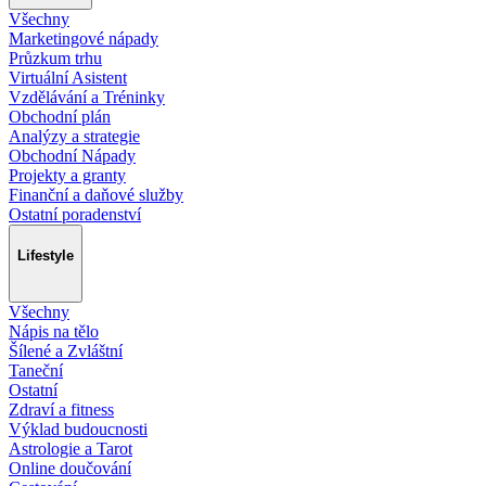
Všechny
Marketingové nápady
Průzkum trhu
Virtuální Asistent
Vzdělávání a Tréninky
Obchodní plán
Analýzy a strategie
Obchodní Nápady
Projekty a granty
Finanční a daňové služby
Ostatní poradenství
Lifestyle
Všechny
Nápis na tělo
Šílené a Zvláštní
Taneční
Ostatní
Zdraví a fitness
Výklad budoucnosti
Astrologie a Tarot
Online doučování