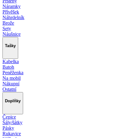
Prsteny
Náramky
Přívěšek
Náhrdelník
Brože
Sety
Náušnice
Tašky
Kabelka
Batoh
Peněženka
Na mobil
Nákupní
Ostatní
Doplňky
Čepice
Šály/šátky
Pásky
Rukavice