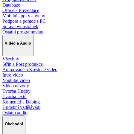
Databáze
Office a Prezentace
Mobilní appky a weby
Podpora a pomoc s PC
Správa webstránek
Ostatní programování
Video a Audio
Všechny
Střih a Post produkce
Animované a Kreslené video
Intro video
Youtube video
Video návody
Tvorba Hudby
Tvorba textů
Komentář a Dabing
Hudební vzdělávání
Ostatní audio
Obchodní