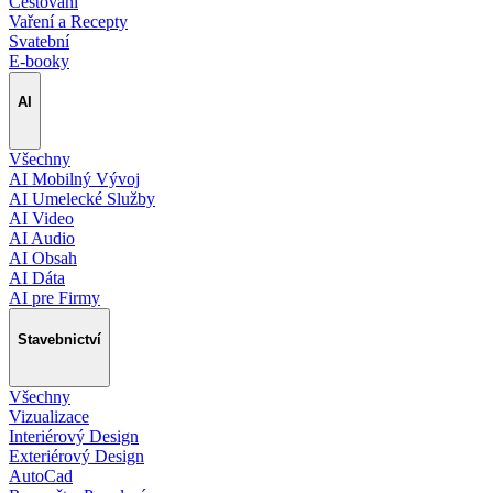
Cestování
Vaření a Recepty
Svatební
E-booky
AI
Všechny
AI Mobilný Vývoj
AI Umelecké Služby
AI Video
AI Audio
AI Obsah
AI Dáta
AI pre Firmy
Stavebnictví
Všechny
Vizualizace
Interiérový Design
Exteriérový Design
AutoCad