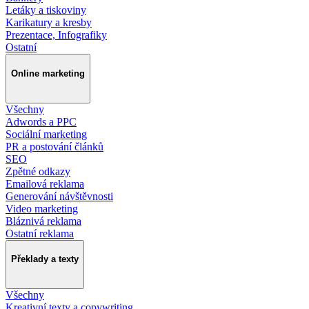
Letáky a tiskoviny
Karikatury a kresby
Prezentace, Infografiky
Ostatní
Online marketing
Všechny
Adwords a PPC
Sociální marketing
PR a postování článků
SEO
Zpětné odkazy
Emailová reklama
Generování návštěvnosti
Video marketing
Bláznivá reklama
Ostatní reklama
Překlady a texty
Všechny
Kreativní texty a copywriting