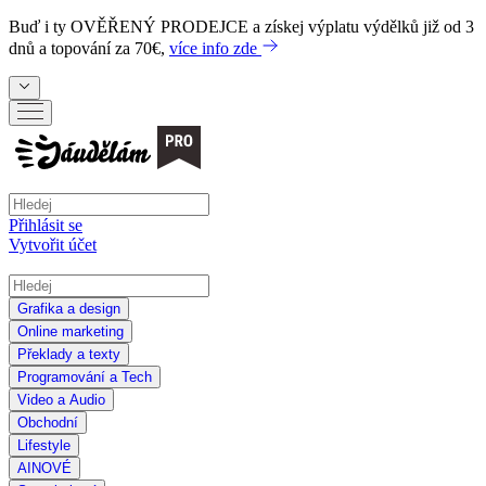
Buď i ty
OVĚŘENÝ PRODEJCE
a získej výplatu výdělků již od 3
dnů a topování za 70€,
více info zde
Přihlásit se
Vytvořit účet
Grafika a design
Online marketing
Překlady a texty
Programování a Tech
Video a Audio
Obchodní
Lifestyle
AI
NOVÉ