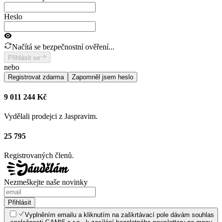
Heslo
Načítá se bezpečnostní ověření...
Přihlásit se
nebo
Registrovat zdarma
Zapomněl jsem heslo
9 011 244 Kč
Vydělali prodejci z Jaspravim.
25 795
Registrovaných členů.
Nezmeškejte naše novinky
Přihlásit
Vyplněním emailu a kliknutím na zaškrtávací pole dávám souhlas