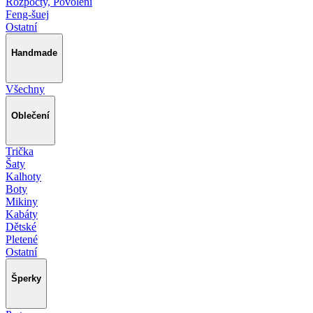
Rozpočty, Povolení
Feng-šuej
Ostatní
Handmade
Všechny
Oblečení
Trička
Šaty
Kalhoty
Boty
Mikiny
Kabáty
Dětské
Pletené
Ostatní
Šperky