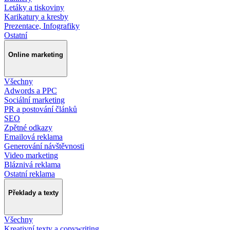
Letáky a tiskoviny
Karikatury a kresby
Prezentace, Infografiky
Ostatní
Online marketing
Všechny
Adwords a PPC
Sociální marketing
PR a postování článků
SEO
Zpětné odkazy
Emailová reklama
Generování návštěvnosti
Video marketing
Bláznivá reklama
Ostatní reklama
Překlady a texty
Všechny
Kreativní texty a copywriting