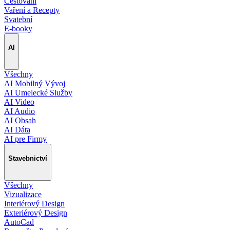
Cestování
Vaření a Recepty
Svatební
E-booky
AI
Všechny
AI Mobilný Vývoj
AI Umelecké Služby
AI Video
AI Audio
AI Obsah
AI Dáta
AI pre Firmy
Stavebnictví
Všechny
Vizualizace
Interiérový Design
Exteriérový Design
AutoCad