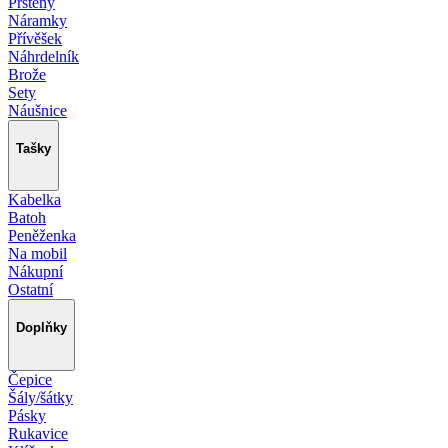
Prsteny
Náramky
Přívěšek
Náhrdelník
Brože
Sety
Náušnice
Tašky
Kabelka
Batoh
Peněženka
Na mobil
Nákupní
Ostatní
Doplňky
Čepice
Šály/šátky
Pásky
Rukavice