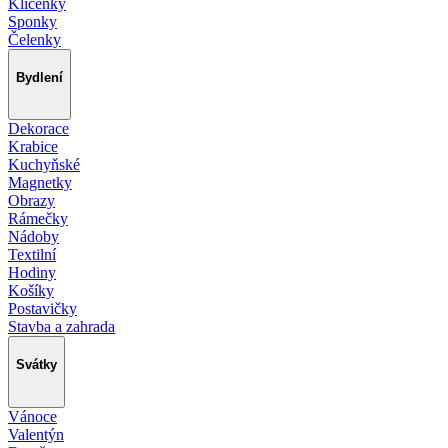
Klíčenky
Sponky
Čelenky
Bydlení
Dekorace
Krabice
Kuchyňské
Magnetky
Obrazy
Rámečky
Nádoby
Textilní
Hodiny
Košíky
Postavičky
Stavba a zahrada
Svátky
Vánoce
Valentýn