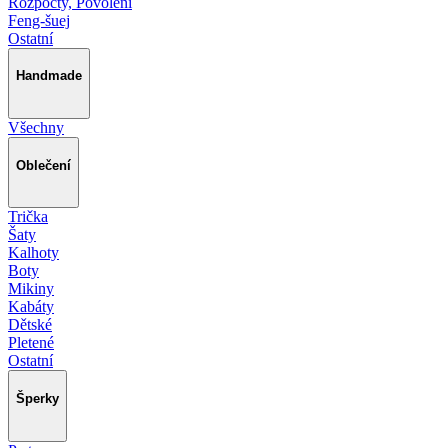
Rozpočty, Povolení
Feng-šuej
Ostatní
Handmade
Všechny
Oblečení
Trička
Šaty
Kalhoty
Boty
Mikiny
Kabáty
Dětské
Pletené
Ostatní
Šperky