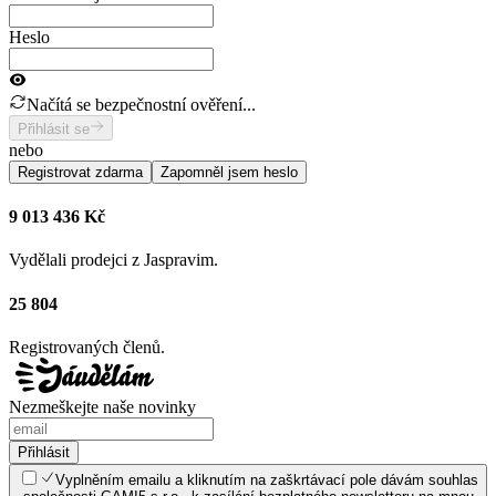
Heslo
Načítá se bezpečnostní ověření...
Přihlásit se
nebo
Registrovat zdarma
Zapomněl jsem heslo
9 013 436 Kč
Vydělali prodejci z Jaspravim.
25 804
Registrovaných členů.
Nezmeškejte naše novinky
Přihlásit
Vyplněním emailu a kliknutím na zaškrtávací pole dávám souhlas