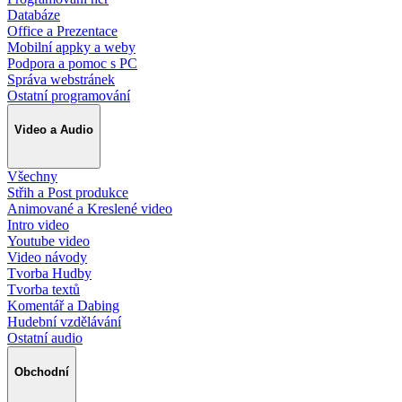
Databáze
Office a Prezentace
Mobilní appky a weby
Podpora a pomoc s PC
Správa webstránek
Ostatní programování
Video a Audio
Všechny
Střih a Post produkce
Animované a Kreslené video
Intro video
Youtube video
Video návody
Tvorba Hudby
Tvorba textů
Komentář a Dabing
Hudební vzdělávání
Ostatní audio
Obchodní