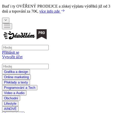
Buď i ty
OVĚŘENÝ PRODEJCE
a získej výplatu výdělků již od 3
dnů a topování za 70€,
více info zde
Přihlásit se
Vytvořit účet
Grafika a design
Online marketing
Překlady a texty
Programování a Tech
Video a Audio
Obchodní
Lifestyle
AI
NOVÉ