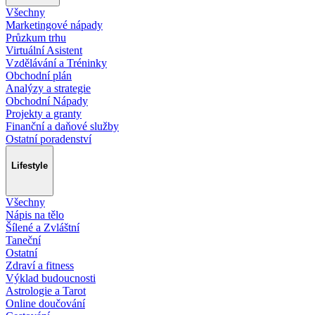
Všechny
Marketingové nápady
Průzkum trhu
Virtuální Asistent
Vzdělávání a Tréninky
Obchodní plán
Analýzy a strategie
Obchodní Nápady
Projekty a granty
Finanční a daňové služby
Ostatní poradenství
Lifestyle
Všechny
Nápis na tělo
Šílené a Zvláštní
Taneční
Ostatní
Zdraví a fitness
Výklad budoucnosti
Astrologie a Tarot
Online doučování