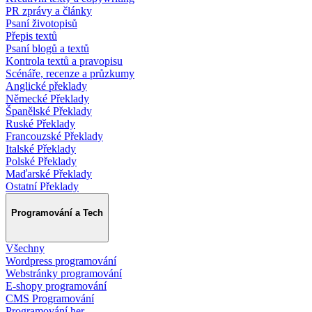
PR zprávy a články
Psaní životopisů
Přepis textů
Psaní blogů a textů
Kontrola textů a pravopisu
Scénáře, recenze a průzkumy
Anglické překlady
Německé Překlady
Španělské Překlady
Ruské Překlady
Francouzské Překlady
Italské Překlady
Polské Překlady
Maďarské Překlady
Ostatní Překlady
Programování a Tech
Všechny
Wordpress programování
Webstránky programování
E-shopy programování
CMS Programování
Programování her