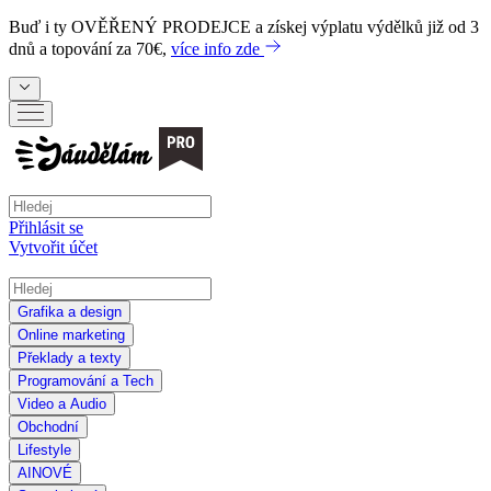
Buď i ty
OVĚŘENÝ PRODEJCE
a získej výplatu výdělků již od 3
dnů a topování za 70€,
více info zde
Přihlásit se
Vytvořit účet
Grafika a design
Online marketing
Překlady a texty
Programování a Tech
Video a Audio
Obchodní
Lifestyle
AI
NOVÉ