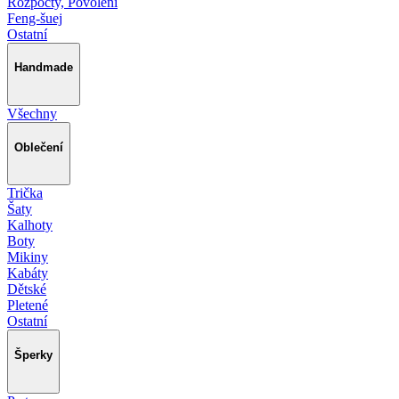
Rozpočty, Povolení
Feng-šuej
Ostatní
Handmade
Všechny
Oblečení
Trička
Šaty
Kalhoty
Boty
Mikiny
Kabáty
Dětské
Pletené
Ostatní
Šperky