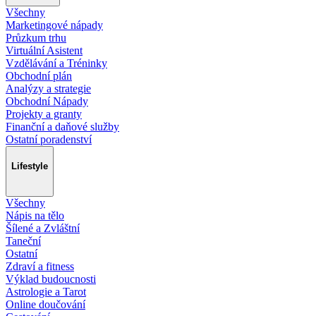
Všechny
Marketingové nápady
Průzkum trhu
Virtuální Asistent
Vzdělávání a Tréninky
Obchodní plán
Analýzy a strategie
Obchodní Nápady
Projekty a granty
Finanční a daňové služby
Ostatní poradenství
Lifestyle
Všechny
Nápis na tělo
Šílené a Zvláštní
Taneční
Ostatní
Zdraví a fitness
Výklad budoucnosti
Astrologie a Tarot
Online doučování