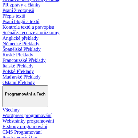
PR zprávy a články
Psaní životopisů
Přepis textů
Psaní blogů a textů
Kontrola textů a pravopisu
Scénáře, recenze a průzkumy
Anglické překlady
Německé Překlady
Španělské Překlady
Ruské Překlady
Francouzské Překlady
Italské Překlady
Polské Překlady
Maďarské Překlady
Ostatní Překlady
Programování a Tech
Všechny
Wordpress programování
Webstránky programování
E-shopy programování
CMS Programování
Programování her