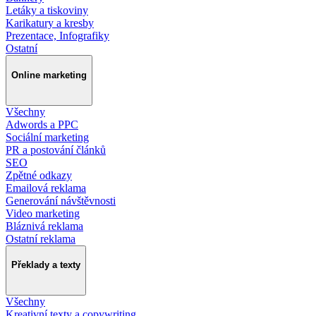
Letáky a tiskoviny
Karikatury a kresby
Prezentace, Infografiky
Ostatní
Online marketing
Všechny
Adwords a PPC
Sociální marketing
PR a postování článků
SEO
Zpětné odkazy
Emailová reklama
Generování návštěvnosti
Video marketing
Bláznivá reklama
Ostatní reklama
Překlady a texty
Všechny
Kreativní texty a copywriting