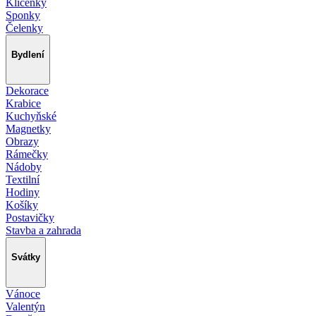
Klíčenky
Sponky
Čelenky
Bydlení
Dekorace
Krabice
Kuchyňské
Magnetky
Obrazy
Rámečky
Nádoby
Textilní
Hodiny
Košíky
Postavičky
Stavba a zahrada
Svátky
Vánoce
Valentýn