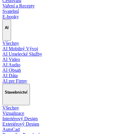
Cestování
Vaření a Recepty
Svatební
E-booky
AI
Všechny
AI Mobilný Vývoj
AI Umelecké Služby
AI Video
AI Audio
AI Obsah
AI Dáta
AI pre Firmy
Stavebnictví
Všechny
Vizualizace
Interiérový Design
Exteriérový Design
AutoCad