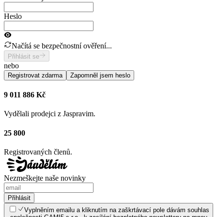
Heslo
Načítá se bezpečnostní ověření...
Přihlásit se
nebo
Registrovat zdarma
Zapomněl jsem heslo
9 011 886 Kč
Vydělali prodejci z Jaspravim.
25 800
Registrovaných členů.
Nezmeškejte naše novinky
Přihlásit
Vyplněním emailu a kliknutím na zaškrtávací pole dávám souhlas