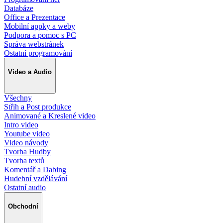
Databáze
Office a Prezentace
Mobilní appky a weby
Podpora a pomoc s PC
Správa webstránek
Ostatní programování
Video a Audio
Všechny
Střih a Post produkce
Animované a Kreslené video
Intro video
Youtube video
Video návody
Tvorba Hudby
Tvorba textů
Komentář a Dabing
Hudební vzdělávání
Ostatní audio
Obchodní