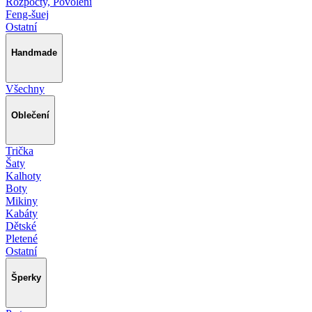
Rozpočty, Povolení
Feng-šuej
Ostatní
Handmade
Všechny
Oblečení
Trička
Šaty
Kalhoty
Boty
Mikiny
Kabáty
Dětské
Pletené
Ostatní
Šperky