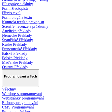
PR zprávy a články
Psaní životopisů
Přepis textů
Psaní blogů a textů
Kontrola textů a pravopisu
Scénáře, recenze a průzkumy
Anglické překlady
Německé Překlady
Španělské Překlady
Ruské Překlady
Francouzské Překlady
Italské Překlady
Polské Překlady
Maďarské Překlady
Ostatní Překlady
Programování a Tech
Všechny
Wordpress programování
Webstránky programování
E-shopy programování
CMS Programování
Programování her