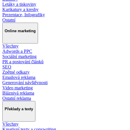
Letáky a tiskoviny
Karikatury a kresby
Prezentace, Infografiky
Ostatní
Online marketing
Všechny
Adwords a PPC
Sociální marketing
PR a postování článků
SEO
Zpětné odkazy
Emailová reklama
Generování návštěvnosti
Video marketing
Bláznivá reklama
Ostatní reklama
Překlady a texty
Všechny
Kreativní texty a copywriting