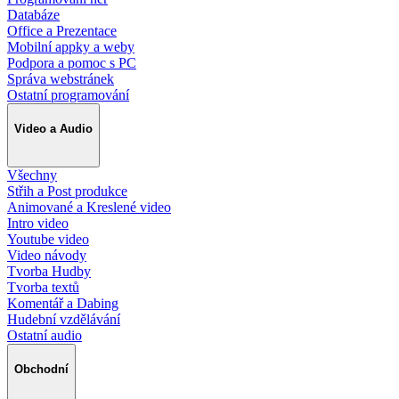
Databáze
Office a Prezentace
Mobilní appky a weby
Podpora a pomoc s PC
Správa webstránek
Ostatní programování
Video a Audio
Všechny
Střih a Post produkce
Animované a Kreslené video
Intro video
Youtube video
Video návody
Tvorba Hudby
Tvorba textů
Komentář a Dabing
Hudební vzdělávání
Ostatní audio
Obchodní