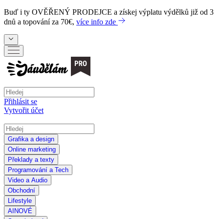
Buď i ty
OVĚŘENÝ PRODEJCE
a získej výplatu výdělků již od 3
dnů a topování za 70€,
více info zde
Přihlásit se
Vytvořit účet
Grafika a design
Online marketing
Překlady a texty
Programování a Tech
Video a Audio
Obchodní
Lifestyle
AI
NOVÉ