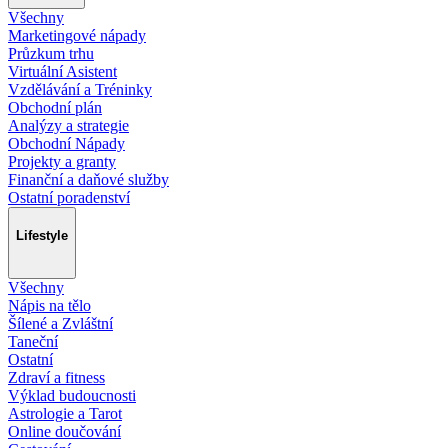
Všechny
Marketingové nápady
Průzkum trhu
Virtuální Asistent
Vzdělávání a Tréninky
Obchodní plán
Analýzy a strategie
Obchodní Nápady
Projekty a granty
Finanční a daňové služby
Ostatní poradenství
Lifestyle
Všechny
Nápis na tělo
Šílené a Zvláštní
Taneční
Ostatní
Zdraví a fitness
Výklad budoucnosti
Astrologie a Tarot
Online doučování