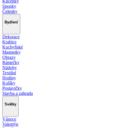
Klíčenky
Sponky
Čelenky
Bydlení
Dekorace
Krabice
Kuchyňské
Magnetky
Obrazy
Rámečky
Nádoby
Textilní
Hodiny
Košíky
Postavičky
Stavba a zahrada
Svátky
Vánoce
Valentýn