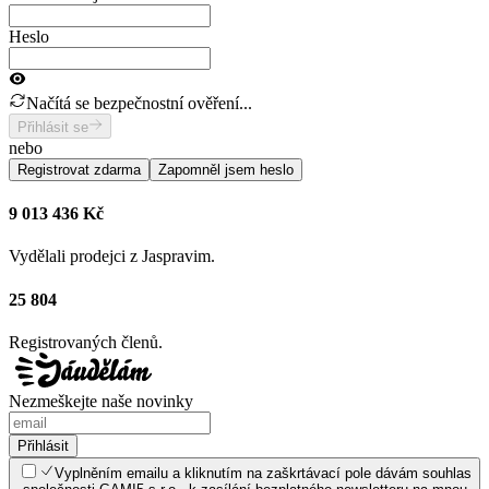
Heslo
Načítá se bezpečnostní ověření...
Přihlásit se
nebo
Registrovat zdarma
Zapomněl jsem heslo
9 013 436 Kč
Vydělali prodejci z Jaspravim.
25 804
Registrovaných členů.
Nezmeškejte naše novinky
Přihlásit
Vyplněním emailu a kliknutím na zaškrtávací pole dávám souhlas