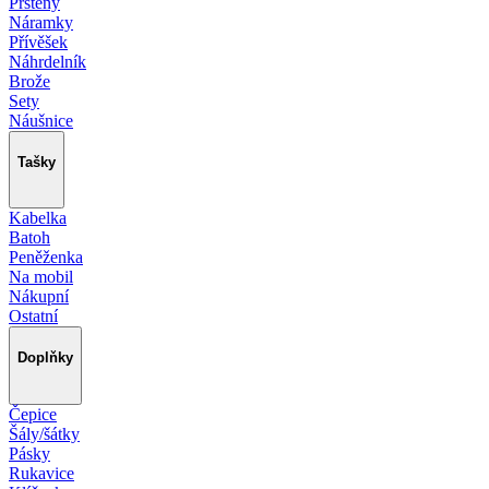
Prsteny
Náramky
Přívěšek
Náhrdelník
Brože
Sety
Náušnice
Tašky
Kabelka
Batoh
Peněženka
Na mobil
Nákupní
Ostatní
Doplňky
Čepice
Šály/šátky
Pásky
Rukavice