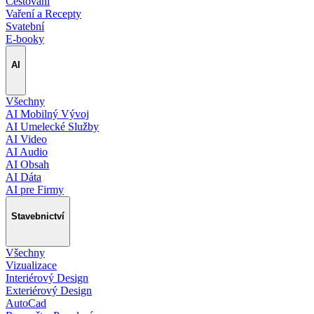
Cestování
Vaření a Recepty
Svatební
E-booky
AI
Všechny
AI Mobilný Vývoj
AI Umelecké Služby
AI Video
AI Audio
AI Obsah
AI Dáta
AI pre Firmy
Stavebnictví
Všechny
Vizualizace
Interiérový Design
Exteriérový Design
AutoCad