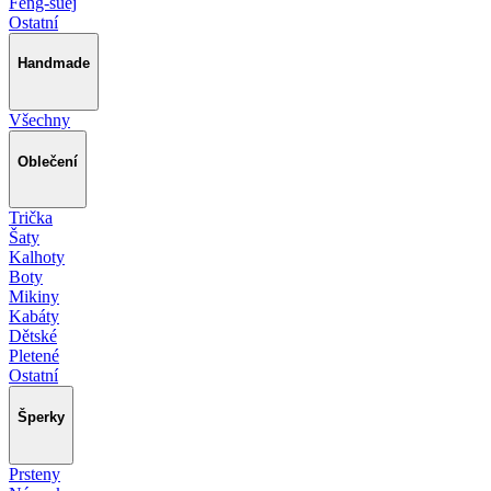
Feng-šuej
Ostatní
Handmade
Všechny
Oblečení
Trička
Šaty
Kalhoty
Boty
Mikiny
Kabáty
Dětské
Pletené
Ostatní
Šperky
Prsteny