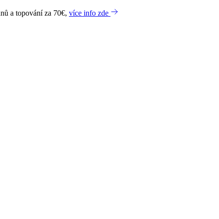
dnů a topování za 70€,
více info zde