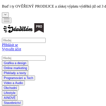
Buď i ty
OVĚŘENÝ PRODEJCE
a získej výplatu výdělků již od 3 
Přihlásit se
Vytvořit účet
Grafika a design
Online marketing
Překlady a texty
Programování a Tech
Video a Audio
Obchodní
Lifestyle
AI
NOVÉ
Stavebnictví