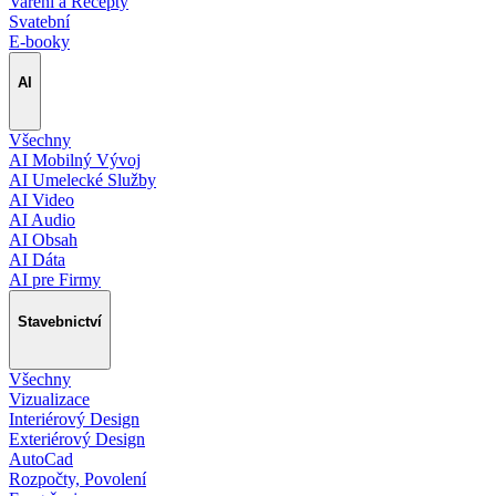
Vaření a Recepty
Svatební
E-booky
AI
Všechny
AI Mobilný Vývoj
AI Umelecké Služby
AI Video
AI Audio
AI Obsah
AI Dáta
AI pre Firmy
Stavebnictví
Všechny
Vizualizace
Interiérový Design
Exteriérový Design
AutoCad
Rozpočty, Povolení