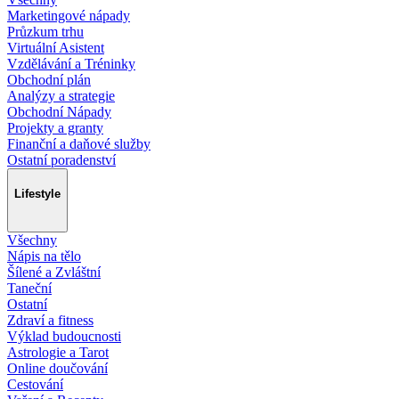
Marketingové nápady
Průzkum trhu
Virtuální Asistent
Vzdělávání a Tréninky
Obchodní plán
Analýzy a strategie
Obchodní Nápady
Projekty a granty
Finanční a daňové služby
Ostatní poradenství
Lifestyle
Všechny
Nápis na tělo
Šílené a Zvláštní
Taneční
Ostatní
Zdraví a fitness
Výklad budoucnosti
Astrologie a Tarot
Online doučování
Cestování