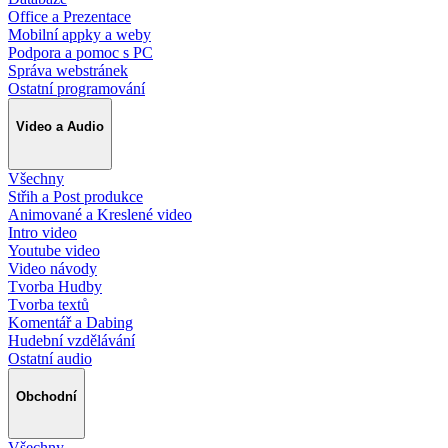
Office a Prezentace
Mobilní appky a weby
Podpora a pomoc s PC
Správa webstránek
Ostatní programování
Video a Audio
Všechny
Střih a Post produkce
Animované a Kreslené video
Intro video
Youtube video
Video návody
Tvorba Hudby
Tvorba textů
Komentář a Dabing
Hudební vzdělávání
Ostatní audio
Obchodní
Všechny