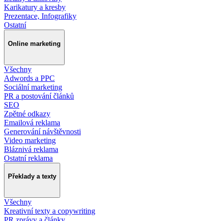
Karikatury a kresby
Prezentace, Infografiky
Ostatní
Online marketing
Všechny
Adwords a PPC
Sociální marketing
PR a postování článků
SEO
Zpětné odkazy
Emailová reklama
Generování návštěvnosti
Video marketing
Bláznivá reklama
Ostatní reklama
Překlady a texty
Všechny
Kreativní texty a copywriting
PR zprávy a články