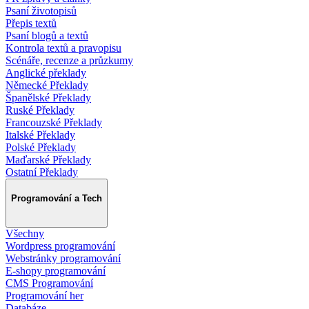
Psaní životopisů
Přepis textů
Psaní blogů a textů
Kontrola textů a pravopisu
Scénáře, recenze a průzkumy
Anglické překlady
Německé Překlady
Španělské Překlady
Ruské Překlady
Francouzské Překlady
Italské Překlady
Polské Překlady
Maďarské Překlady
Ostatní Překlady
Programování a Tech
Všechny
Wordpress programování
Webstránky programování
E-shopy programování
CMS Programování
Programování her
Databáze