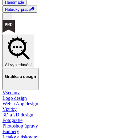
Handmade
Nabídky práce
AI vyhledávání
Grafika a design
Všechny
Logo design
Web a App design
Vizitky
3D a 2D design
Fotografie
Photoshop úpravy
Bannery
Letáky a tiskoviny