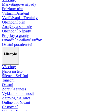
Marketingové nápady
Průzkum trhu
Virtuální Asistent
Vzdělávání a Tréninky
Obchodní plán
Analýzy a strategie
Obchodní Nápady
Projekty a granty
Finanční a daňové služby
Ostatní poradenství
Lifestyle
Všechny
Nápis na tělo
Šílené a Zvláštní
Taneční
Ostatní
Zdraví a fitness
Výklad budoucnosti
Astrologie a Tarot
Online doučování
Cestování