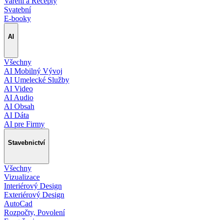
Vaření a Recepty
Svatební
E-booky
AI
Všechny
AI Mobilný Vývoj
AI Umelecké Služby
AI Video
AI Audio
AI Obsah
AI Dáta
AI pre Firmy
Stavebnictví
Všechny
Vizualizace
Interiérový Design
Exteriérový Design
AutoCad
Rozpočty, Povolení