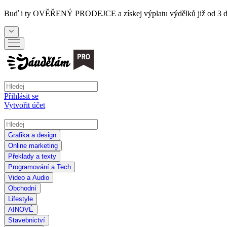
Buď i ty
OVĚŘENÝ PRODEJCE
a získej výplatu výdělků již od 3 
Přihlásit se
Vytvořit účet
Grafika a design
Online marketing
Překlady a texty
Programování a Tech
Video a Audio
Obchodní
Lifestyle
AI
NOVÉ
Stavebnictví