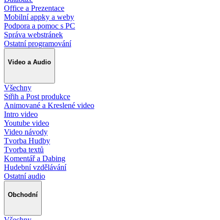
Office a Prezentace
Mobilní appky a weby
Podpora a pomoc s PC
Správa webstránek
Ostatní programování
Video a Audio
Všechny
Střih a Post produkce
Animované a Kreslené video
Intro video
Youtube video
Video návody
Tvorba Hudby
Tvorba textů
Komentář a Dabing
Hudební vzdělávání
Ostatní audio
Obchodní
Všechny