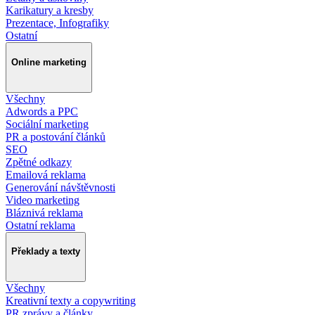
Karikatury a kresby
Prezentace, Infografiky
Ostatní
Online marketing
Všechny
Adwords a PPC
Sociální marketing
PR a postování článků
SEO
Zpětné odkazy
Emailová reklama
Generování návštěvnosti
Video marketing
Bláznivá reklama
Ostatní reklama
Překlady a texty
Všechny
Kreativní texty a copywriting
PR zprávy a články