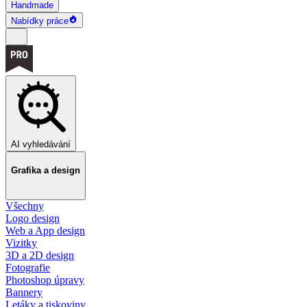
Handmade
Nabídky práce
AI vyhledávání
Grafika a design
Všechny
Logo design
Web a App design
Vizitky
3D a 2D design
Fotografie
Photoshop úpravy
Bannery
Letáky a tiskoviny