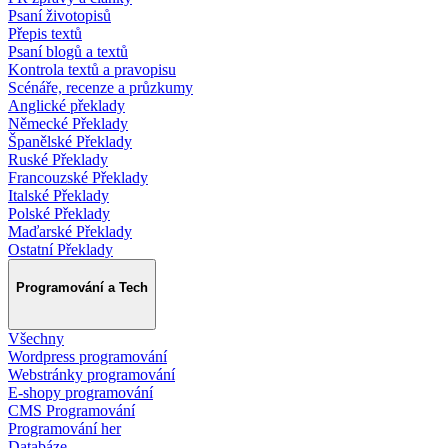
Psaní životopisů
Přepis textů
Psaní blogů a textů
Kontrola textů a pravopisu
Scénáře, recenze a průzkumy
Anglické překlady
Německé Překlady
Španělské Překlady
Ruské Překlady
Francouzské Překlady
Italské Překlady
Polské Překlady
Maďarské Překlady
Ostatní Překlady
Programování a Tech
Všechny
Wordpress programování
Webstránky programování
E-shopy programování
CMS Programování
Programování her
Databáze