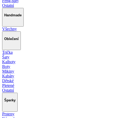
Feng-šuej
Ostatní
Handmade
Všechny
Oblečení
Trička
Šaty
Kalhoty
Boty
Mikiny
Kabáty
Dětské
Pletené
Ostatní
Šperky
Prsteny