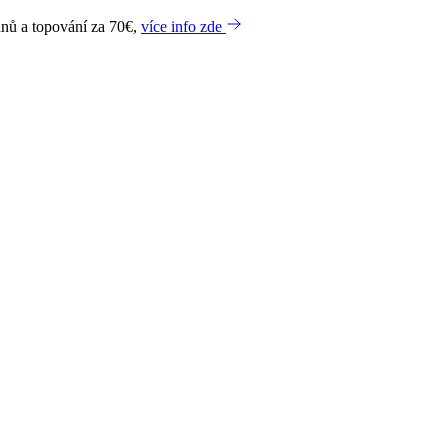
dnů a topování za 70€,
více info zde