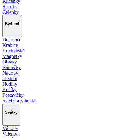
Klíčenky
Sponky
Čelenky
Bydlení
Dekorace
Krabice
Kuchyňské
Magnetky
Obrazy
Rámečky
Nádoby
Textilní
Hodiny
Košíky
Postavičky
Stavba a zahrada
Svátky
Vánoce
Valentýn