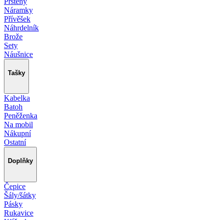
Prsteny
Náramky
Přívěšek
Náhrdelník
Brože
Sety
Náušnice
Tašky
Kabelka
Batoh
Peněženka
Na mobil
Nákupní
Ostatní
Doplňky
Čepice
Šály/šátky
Pásky
Rukavice