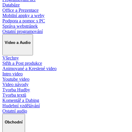
Databáze
Office a Prezentace
Mobilní appky a weby
Podpora a pomoc s PC
Správa webstránek
Ostatní programování
Video a Audio
Všechny
Střih a Post produkce
Animované a Kreslené video
Intro video
Youtube video
Video návody
Tvorba Hudby
Tvorba textů
Komentář a Dabing
Hudební vzdělávání
Ostatní audio
Obchodní