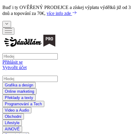
Buď i ty
OVĚŘENÝ PRODEJCE
a získej výplatu výdělků již od 3
dnů a topování za 70€,
více info zde
Přihlásit se
Vytvořit účet
Grafika a design
Online marketing
Překlady a texty
Programování a Tech
Video a Audio
Obchodní
Lifestyle
AI
NOVÉ