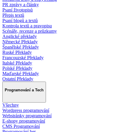
PR zprávy a články
Psaní životopisů
Přepis textů
Psaní blogů a textů
Kontrola textů a pravopisu
Scénáře, recenze a průzkumy
Anglické překlady
Německé Překlady
Španělské Překlady
Ruské Překlady
Francouzské Překlady
Italské Překlady
Polské Překlady
Maďarské Překlady
Ostatní Překlady
Programování a Tech
Všechny
Wordpress programování
Webstránky programování
E-shopy programování
CMS Programování
Programování her