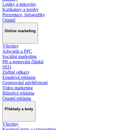
Letáky a tiskoviny
Karikatury a kresby
Prezentace, Infografiky
Ostatní
Online marketing
Všechny
Adwords a PPC
Sociální marketing
PR a postování článků
SEO
Zpětné odkazy
Emailová reklama
Generování návštěvnosti
Video marketing
Bláznivá reklama
Ostatní reklama
Překlady a texty
Všechny
Kreativní texty a copywriting