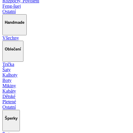
Rozpočty, Povolení
Feng-šuej
Ostatní
Handmade
Všechny
Oblečení
Trička
Šaty
Kalhoty
Boty
Mikiny
Kabáty
Dětské
Pletené
Ostatní
Šperky