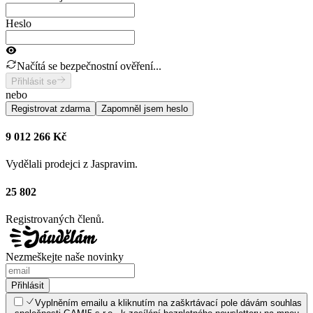
Heslo
Načítá se bezpečnostní ověření...
Přihlásit se
nebo
Registrovat zdarma
Zapomněl jsem heslo
9 012 266 Kč
Vydělali prodejci z Jaspravim.
25 802
Registrovaných členů.
Nezmeškejte naše novinky
Přihlásit
Vyplněním emailu a kliknutím na zaškrtávací pole dávám souhlas