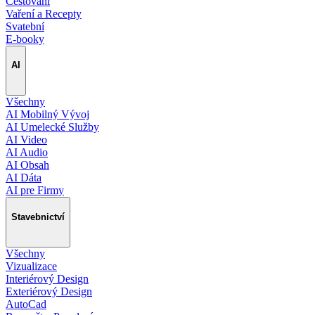
Cestování
Vaření a Recepty
Svatební
E-booky
AI
Všechny
AI Mobilný Vývoj
AI Umelecké Služby
AI Video
AI Audio
AI Obsah
AI Dáta
AI pre Firmy
Stavebnictví
Všechny
Vizualizace
Interiérový Design
Exteriérový Design
AutoCad