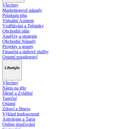
Všechny
Marketingové nápady
Průzkum trhu
Virtuální Asistent
Vzdělávání a Tréninky
Obchodní plán
Analýzy a strategie
Obchodní Nápady
Projekty a granty
Finanční a daňové služby
Ostatní poradenství
Lifestyle
Všechny
Nápis na tělo
Šílené a Zvláštní
Taneční
Ostatní
Zdraví a fitness
Výklad budoucnosti
Astrologie a Tarot
Online doučování