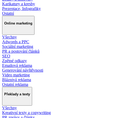
Karikatury a kresby
Prezentace, Infografiky
Ostatní
Online marketing
Všechny
Adwords a PPC
Sociální marketing
PR a postování článků
SEO
Zpětné odkazy
Emailová reklama
Generování návštěvnosti
Video marketing
Bláznivá reklama
Ostatní reklama
Překlady a texty
Všechny
Kreativní texty a copywriting
PR zprávy a články