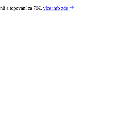
dnů a topování za 70€,
více info zde