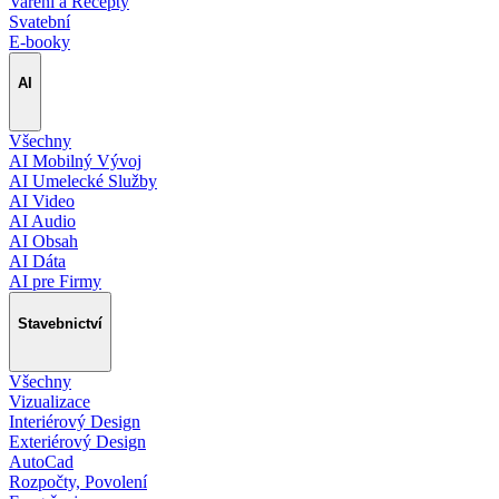
Vaření a Recepty
Svatební
E-booky
AI
Všechny
AI Mobilný Vývoj
AI Umelecké Služby
AI Video
AI Audio
AI Obsah
AI Dáta
AI pre Firmy
Stavebnictví
Všechny
Vizualizace
Interiérový Design
Exteriérový Design
AutoCad
Rozpočty, Povolení