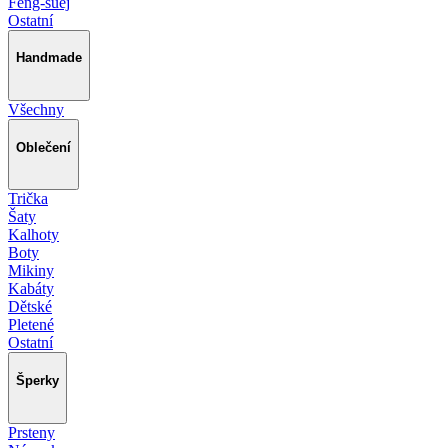
Feng-šuej
Ostatní
Handmade
Všechny
Oblečení
Trička
Šaty
Kalhoty
Boty
Mikiny
Kabáty
Dětské
Pletené
Ostatní
Šperky
Prsteny