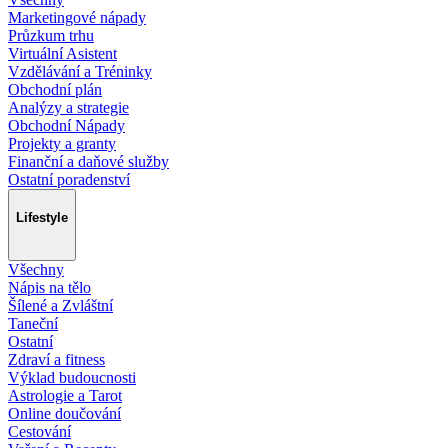
Marketingové nápady
Průzkum trhu
Virtuální Asistent
Vzdělávání a Tréninky
Obchodní plán
Analýzy a strategie
Obchodní Nápady
Projekty a granty
Finanční a daňové služby
Ostatní poradenství
Lifestyle
Všechny
Nápis na tělo
Šílené a Zvláštní
Taneční
Ostatní
Zdraví a fitness
Výklad budoucnosti
Astrologie a Tarot
Online doučování
Cestování