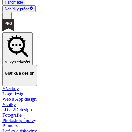
Handmade
Nabídky práce
AI vyhledávání
Grafika a design
Všechny
Logo design
Web a App design
Vizitky
3D a 2D design
Fotografie
Photoshop úpravy
Bannery
Letáky a tiskoviny