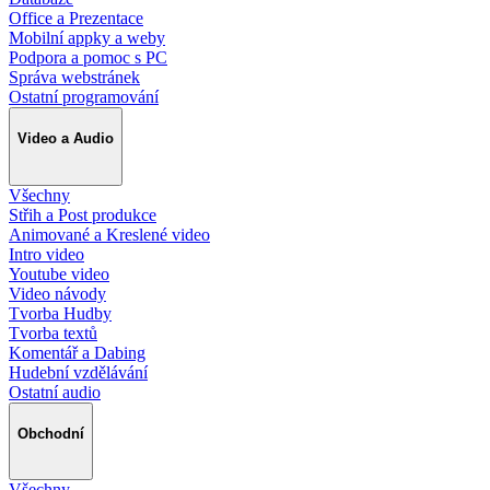
Office a Prezentace
Mobilní appky a weby
Podpora a pomoc s PC
Správa webstránek
Ostatní programování
Video a Audio
Všechny
Střih a Post produkce
Animované a Kreslené video
Intro video
Youtube video
Video návody
Tvorba Hudby
Tvorba textů
Komentář a Dabing
Hudební vzdělávání
Ostatní audio
Obchodní
Všechny