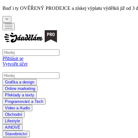
Buď i ty
OVĚŘENÝ PRODEJCE
a získej výplatu výdělků již od 3 
Přihlásit se
Vytvořit účet
Grafika a design
Online marketing
Překlady a texty
Programování a Tech
Video a Audio
Obchodní
Lifestyle
AI
NOVÉ
Stavebnictví