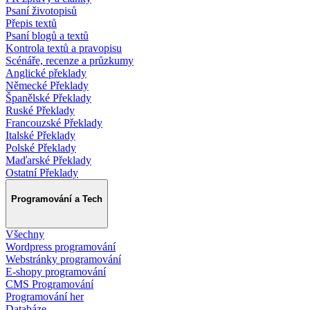
Psaní životopisů
Přepis textů
Psaní blogů a textů
Kontrola textů a pravopisu
Scénáře, recenze a průzkumy
Anglické překlady
Německé Překlady
Španělské Překlady
Ruské Překlady
Francouzské Překlady
Italské Překlady
Polské Překlady
Maďarské Překlady
Ostatní Překlady
Programování a Tech
Všechny
Wordpress programování
Webstránky programování
E-shopy programování
CMS Programování
Programování her
Databáze