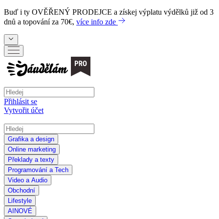
Buď i ty
OVĚŘENÝ PRODEJCE
a získej výplatu výdělků již od 3
dnů a topování za 70€,
více info zde
Přihlásit se
Vytvořit účet
Grafika a design
Online marketing
Překlady a texty
Programování a Tech
Video a Audio
Obchodní
Lifestyle
AI
NOVÉ