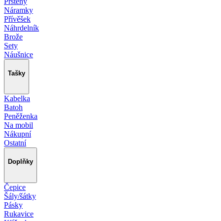
Prsteny
Náramky
Přívěšek
Náhrdelník
Brože
Sety
Náušnice
Tašky
Kabelka
Batoh
Peněženka
Na mobil
Nákupní
Ostatní
Doplňky
Čepice
Šály/šátky
Pásky
Rukavice