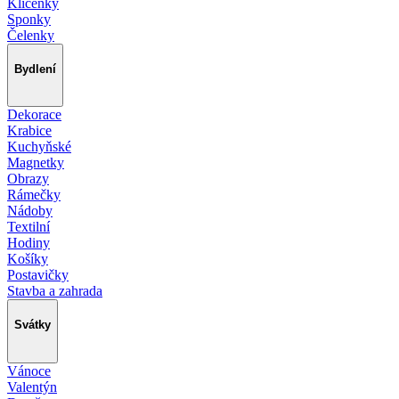
Klíčenky
Sponky
Čelenky
Bydlení
Dekorace
Krabice
Kuchyňské
Magnetky
Obrazy
Rámečky
Nádoby
Textilní
Hodiny
Košíky
Postavičky
Stavba a zahrada
Svátky
Vánoce
Valentýn