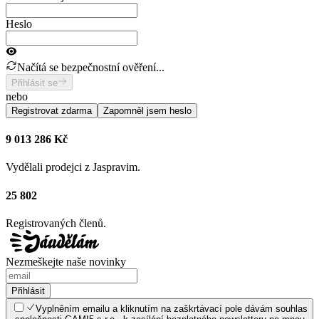
Heslo
Načítá se bezpečnostní ověření...
Přihlásit se
nebo
Registrovat zdarma
Zapomněl jsem heslo
9 013 286 Kč
Vydělali prodejci z Jaspravim.
25 802
Registrovaných členů.
Nezmeškejte naše novinky
Přihlásit
Vyplněním emailu a kliknutím na zaškrtávací pole dávám souhlas