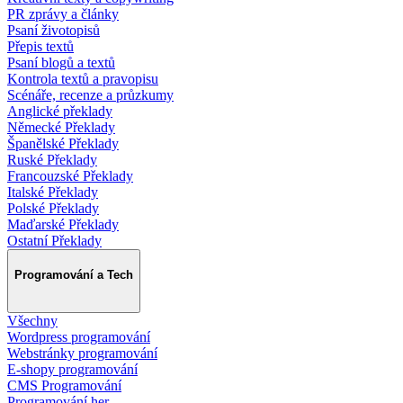
PR zprávy a články
Psaní životopisů
Přepis textů
Psaní blogů a textů
Kontrola textů a pravopisu
Scénáře, recenze a průzkumy
Anglické překlady
Německé Překlady
Španělské Překlady
Ruské Překlady
Francouzské Překlady
Italské Překlady
Polské Překlady
Maďarské Překlady
Ostatní Překlady
Programování a Tech
Všechny
Wordpress programování
Webstránky programování
E-shopy programování
CMS Programování
Programování her