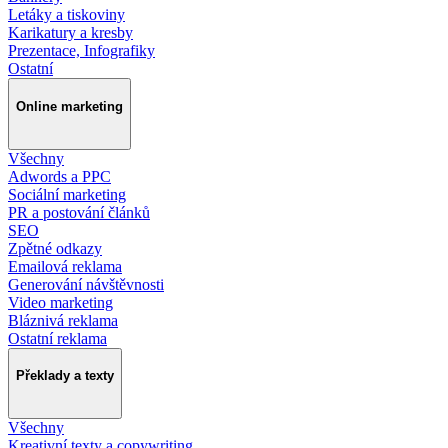
Letáky a tiskoviny
Karikatury a kresby
Prezentace, Infografiky
Ostatní
Online marketing
Všechny
Adwords a PPC
Sociální marketing
PR a postování článků
SEO
Zpětné odkazy
Emailová reklama
Generování návštěvnosti
Video marketing
Bláznivá reklama
Ostatní reklama
Překlady a texty
Všechny
Kreativní texty a copywriting