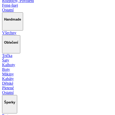
Rozpočty, Povolení
Feng-šuej
Ostatní
Handmade
Všechny
Oblečení
Trička
Šaty
Kalhoty
Boty
Mikiny
Kabáty
Dětské
Pletené
Ostatní
Šperky