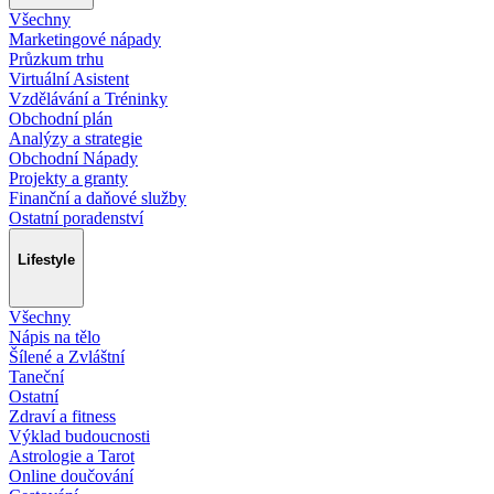
Všechny
Marketingové nápady
Průzkum trhu
Virtuální Asistent
Vzdělávání a Tréninky
Obchodní plán
Analýzy a strategie
Obchodní Nápady
Projekty a granty
Finanční a daňové služby
Ostatní poradenství
Lifestyle
Všechny
Nápis na tělo
Šílené a Zvláštní
Taneční
Ostatní
Zdraví a fitness
Výklad budoucnosti
Astrologie a Tarot
Online doučování