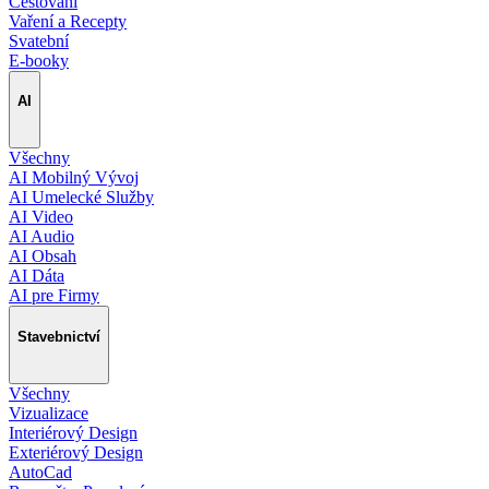
Cestování
Vaření a Recepty
Svatební
E-booky
AI
Všechny
AI Mobilný Vývoj
AI Umelecké Služby
AI Video
AI Audio
AI Obsah
AI Dáta
AI pre Firmy
Stavebnictví
Všechny
Vizualizace
Interiérový Design
Exteriérový Design
AutoCad