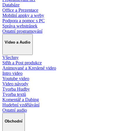
Databáze
Office a Prezentace
Mobilní appky a weby
Podpora a pomoc s PC
Správa webstránek
Ostatní programování
Video a Audio
Všechny
Střih a Post produkce
Animované a Kreslené video
Intro video
Youtube video
Video návody
Tvorba Hudby
Tvorba textů
Komentář a Dabing
Hudební vzdělávání
Ostatní audio
Obchodní