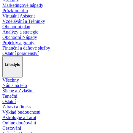
Marketingové nápady
Průzkum trhu
Virtuální Asistent
Vzdělávání a Tréninky
Obchodní plán
Analýzy a strategie
Obchodní Nápady
Projekty a granty
Finanční a daňové služby
Ostatní poradenství
Lifestyle
Všechny
Nápis na tělo
Šílené a Zvláštní
Taneční
Ostatní
Zdraví a fitness
Výklad budoucnosti
Astrologie a Tarot
Online doučování
Cestování