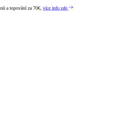
dnů a topování za 70€,
více info zde