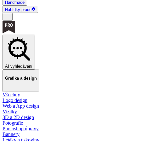
Handmade
Nabídky práce
AI vyhledávání
Grafika a design
Všechny
Logo design
Web a App design
Vizitky
3D a 2D design
Fotografie
Photoshop úpravy
Bannery
Letáky a tiskoviny