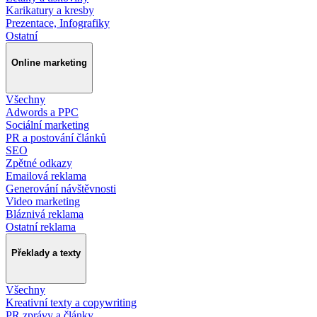
Karikatury a kresby
Prezentace, Infografiky
Ostatní
Online marketing
Všechny
Adwords a PPC
Sociální marketing
PR a postování článků
SEO
Zpětné odkazy
Emailová reklama
Generování návštěvnosti
Video marketing
Bláznivá reklama
Ostatní reklama
Překlady a texty
Všechny
Kreativní texty a copywriting
PR zprávy a články