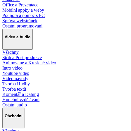
Office a Prezentace
Mobilní appky a weby
Podpora a pomoc s PC
Správa webstránek
Ostatní programování
Video a Audio
Všechny
Střih a Post produkce
Animované a Kreslené video
Intro video
Youtube video
Video návody
Tvorba Hudby
Tvorba textů
Komentář a Dabing
Hudební vzdělávání
Ostatní audio
Obchodní
Všechny