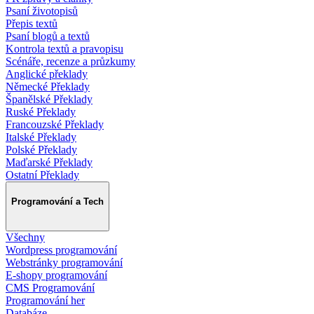
Psaní životopisů
Přepis textů
Psaní blogů a textů
Kontrola textů a pravopisu
Scénáře, recenze a průzkumy
Anglické překlady
Německé Překlady
Španělské Překlady
Ruské Překlady
Francouzské Překlady
Italské Překlady
Polské Překlady
Maďarské Překlady
Ostatní Překlady
Programování a Tech
Všechny
Wordpress programování
Webstránky programování
E-shopy programování
CMS Programování
Programování her
Databáze