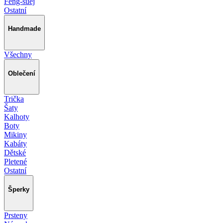
Feng-šuej
Ostatní
Handmade
Všechny
Oblečení
Trička
Šaty
Kalhoty
Boty
Mikiny
Kabáty
Dětské
Pletené
Ostatní
Šperky
Prsteny