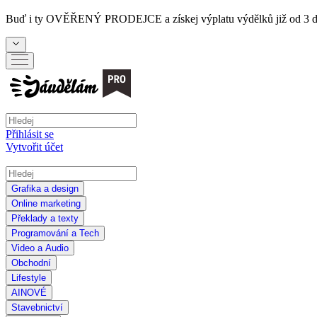
Buď i ty
OVĚŘENÝ PRODEJCE
a získej výplatu výdělků již od 3 
Přihlásit se
Vytvořit účet
Grafika a design
Online marketing
Překlady a texty
Programování a Tech
Video a Audio
Obchodní
Lifestyle
AI
NOVÉ
Stavebnictví