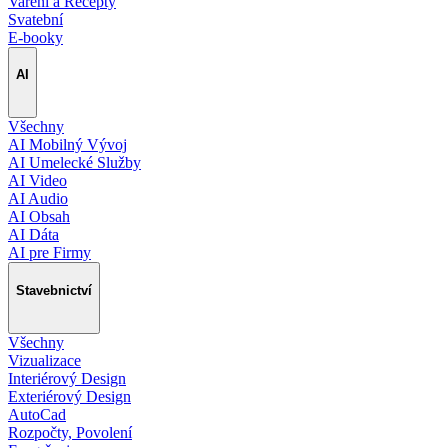
Vaření a Recepty
Svatební
E-booky
AI
Všechny
AI Mobilný Vývoj
AI Umelecké Služby
AI Video
AI Audio
AI Obsah
AI Dáta
AI pre Firmy
Stavebnictví
Všechny
Vizualizace
Interiérový Design
Exteriérový Design
AutoCad
Rozpočty, Povolení