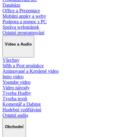
Databáze
Office a Prezentace
Mobilní appky a weby
Podpora a pomoc s PC
Správa webstránek
Ostatní programování
Video a Audio
Všechny
Střih a Post produkce
Animované a Kreslené video
Intro video
Youtube video
Video návody
Tvorba Hudby
Tvorba textů
Komentář a Dabing
Hudební vzdělávání
Ostatní audio
Obchodní