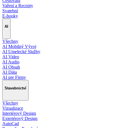
Cestování
Vaření a Recepty
Svatební
E-booky
AI
Všechny
AI Mobilný Vývoj
AI Umelecké Služby
AI Video
AI Audio
AI Obsah
AI Dáta
AI pre Firmy
Stavebnictví
Všechny
Vizualizace
Interiérový Design
Exteriérový Design
AutoCad