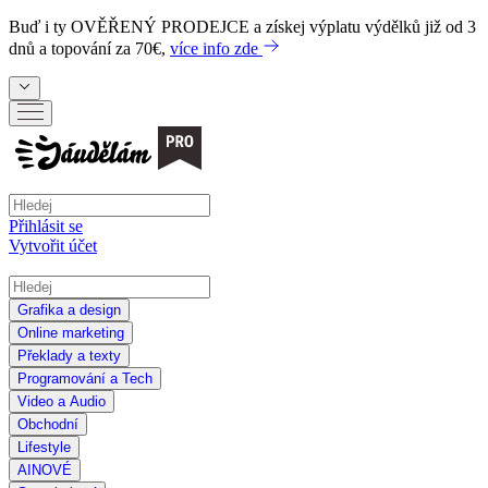
Buď i ty
OVĚŘENÝ PRODEJCE
a získej výplatu výdělků již od 3
dnů a topování za 70€,
více info zde
Přihlásit se
Vytvořit účet
Grafika a design
Online marketing
Překlady a texty
Programování a Tech
Video a Audio
Obchodní
Lifestyle
AI
NOVÉ