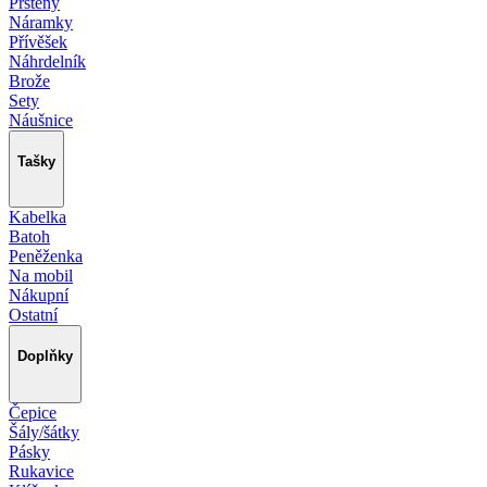
Prsteny
Náramky
Přívěšek
Náhrdelník
Brože
Sety
Náušnice
Tašky
Kabelka
Batoh
Peněženka
Na mobil
Nákupní
Ostatní
Doplňky
Čepice
Šály/šátky
Pásky
Rukavice