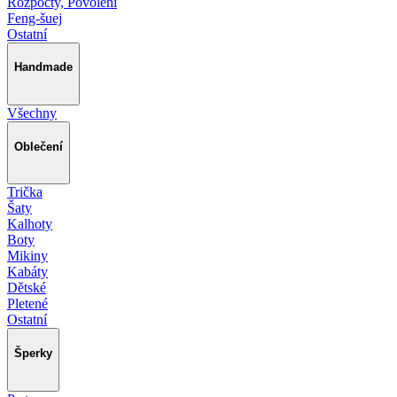
Rozpočty, Povolení
Feng-šuej
Ostatní
Handmade
Všechny
Oblečení
Trička
Šaty
Kalhoty
Boty
Mikiny
Kabáty
Dětské
Pletené
Ostatní
Šperky