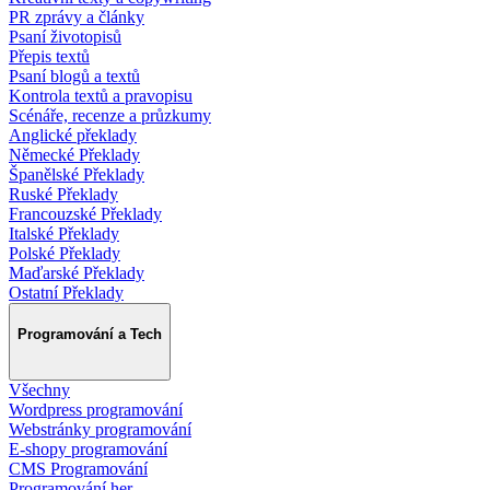
PR zprávy a články
Psaní životopisů
Přepis textů
Psaní blogů a textů
Kontrola textů a pravopisu
Scénáře, recenze a průzkumy
Anglické překlady
Německé Překlady
Španělské Překlady
Ruské Překlady
Francouzské Překlady
Italské Překlady
Polské Překlady
Maďarské Překlady
Ostatní Překlady
Programování a Tech
Všechny
Wordpress programování
Webstránky programování
E-shopy programování
CMS Programování
Programování her