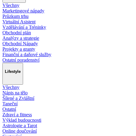
Všechny
Marketingové nápady
Průzkum trhu
Virtuální Asistent
Vzdělávání a Tréninky
Obchodní plán
Analýzy a strategie
Obchodní Nápady
Projekty a granty
Finanční a daňové služby
Ostatní poradenství
Lifestyle
Všechny
Nápis na tělo
Šílené a Zvláštní
Taneční
Ostatní
Zdraví a fitness
Výklad budoucnosti
Astrologie a Tarot
Online doučování