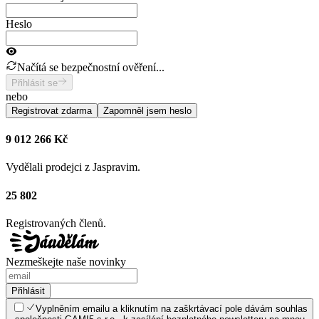
Heslo
Načítá se bezpečnostní ověření...
Přihlásit se
nebo
Registrovat zdarma
Zapomněl jsem heslo
9 012 266 Kč
Vydělali prodejci z Jaspravim.
25 802
Registrovaných členů.
Nezmeškejte naše novinky
Přihlásit
Vyplněním emailu a kliknutím na zaškrtávací pole dávám souhlas