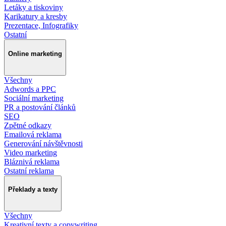
Letáky a tiskoviny
Karikatury a kresby
Prezentace, Infografiky
Ostatní
Online marketing
Všechny
Adwords a PPC
Sociální marketing
PR a postování článků
SEO
Zpětné odkazy
Emailová reklama
Generování návštěvnosti
Video marketing
Bláznivá reklama
Ostatní reklama
Překlady a texty
Všechny
Kreativní texty a copywriting