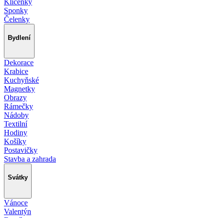
Klíčenky
Sponky
Čelenky
Bydlení
Dekorace
Krabice
Kuchyňské
Magnetky
Obrazy
Rámečky
Nádoby
Textilní
Hodiny
Košíky
Postavičky
Stavba a zahrada
Svátky
Vánoce
Valentýn