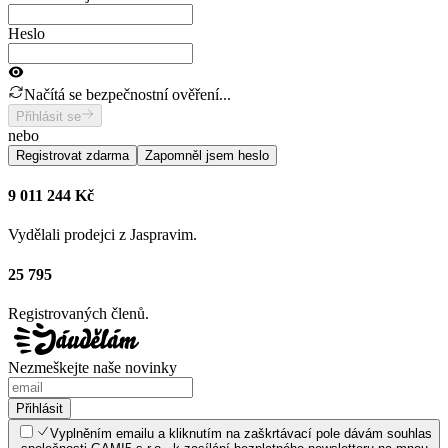
Heslo
Načítá se bezpečnostní ověření...
Přihlásit se
nebo
Registrovat zdarma
Zapomněl jsem heslo
9 011 244 Kč
Vydělali prodejci z Jaspravim.
25 795
Registrovaných členů.
Nezmeškejte naše novinky
Přihlásit
Vyplněním emailu a kliknutím na zaškrtávací pole dávám souhlas