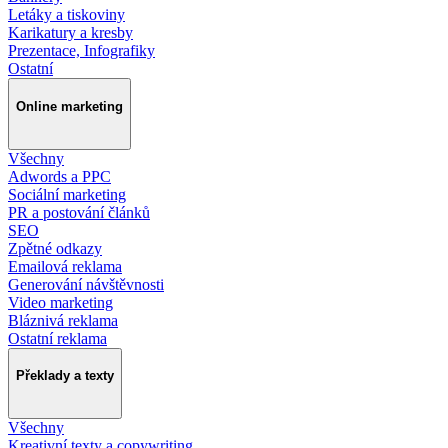
Letáky a tiskoviny
Karikatury a kresby
Prezentace, Infografiky
Ostatní
Online marketing
Všechny
Adwords a PPC
Sociální marketing
PR a postování článků
SEO
Zpětné odkazy
Emailová reklama
Generování návštěvnosti
Video marketing
Bláznivá reklama
Ostatní reklama
Překlady a texty
Všechny
Kreativní texty a copywriting