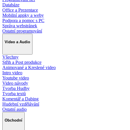
Databáze
Office a Prezentace
Mobilní appky a weby
Podpora a pomoc s PC
Správa webstránek
Ostatní programování
Video a Audio
Všechny
Střih a Post produkce
Animované a Kreslené video
Intro video
Youtube video
Video návody
Tvorba Hudby
Tvorba textů
Komentář a Dabing
Hudební vzdělávání
Ostatní audio
Obchodní