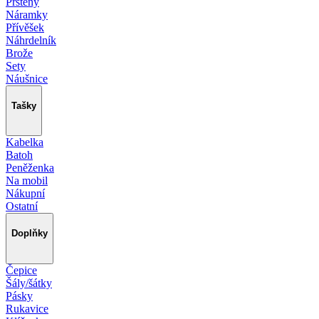
Prsteny
Náramky
Přívěšek
Náhrdelník
Brože
Sety
Náušnice
Tašky
Kabelka
Batoh
Peněženka
Na mobil
Nákupní
Ostatní
Doplňky
Čepice
Šály/šátky
Pásky
Rukavice