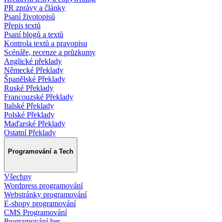
PR zprávy a články
Psaní životopisů
Přepis textů
Psaní blogů a textů
Kontrola textů a pravopisu
Scénáře, recenze a průzkumy
Anglické překlady
Německé Překlady
Španělské Překlady
Ruské Překlady
Francouzské Překlady
Italské Překlady
Polské Překlady
Maďarské Překlady
Ostatní Překlady
Programování a Tech
Všechny
Wordpress programování
Webstránky programování
E-shopy programování
CMS Programování
Programování her