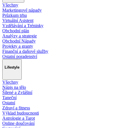
Všechny
Marketingové nápady
Průzkum trhu
Virtuální Asistent
Vzdělávání a Tréninky
Obchodní plán
Analýzy a strategie
Obchodní Nápady
Projekty a granty
Finanční a daňové služby
Ostatní poradenství
Lifestyle
Všechny
Nápis na tělo
Šílené a Zvláštní
Taneční
Ostatní
Zdraví a fitness
Výklad budoucnosti
Astrologie a Tarot
Online doučování