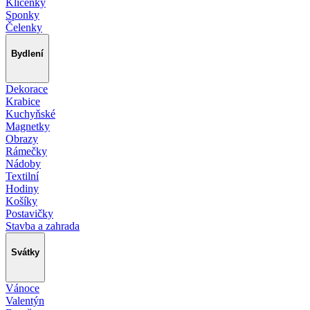
Klíčenky
Sponky
Čelenky
Bydlení
Dekorace
Krabice
Kuchyňské
Magnetky
Obrazy
Rámečky
Nádoby
Textilní
Hodiny
Košíky
Postavičky
Stavba a zahrada
Svátky
Vánoce
Valentýn