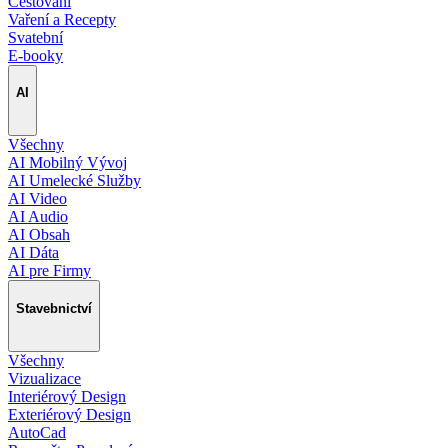
Cestování
Vaření a Recepty
Svatební
E-booky
AI
Všechny
AI Mobilný Vývoj
AI Umelecké Služby
AI Video
AI Audio
AI Obsah
AI Dáta
AI pre Firmy
Stavebnictví
Všechny
Vizualizace
Interiérový Design
Exteriérový Design
AutoCad