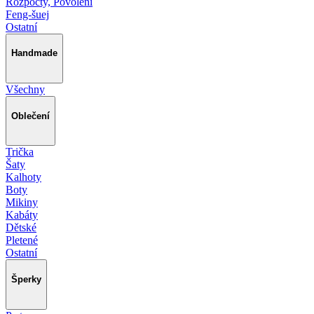
Rozpočty, Povolení
Feng-šuej
Ostatní
Handmade
Všechny
Oblečení
Trička
Šaty
Kalhoty
Boty
Mikiny
Kabáty
Dětské
Pletené
Ostatní
Šperky