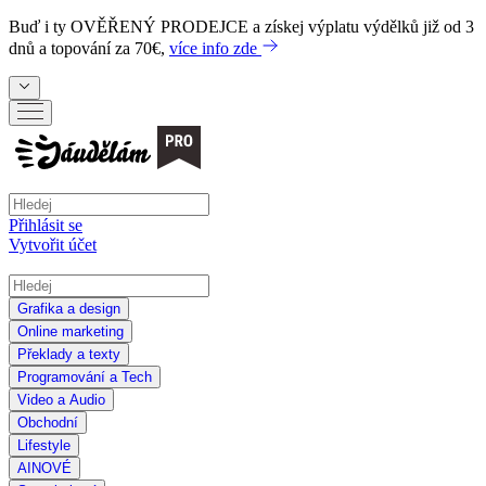
Buď i ty
OVĚŘENÝ PRODEJCE
a získej výplatu výdělků již od 3
dnů a topování za 70€,
více info zde
Přihlásit se
Vytvořit účet
Grafika a design
Online marketing
Překlady a texty
Programování a Tech
Video a Audio
Obchodní
Lifestyle
AI
NOVÉ